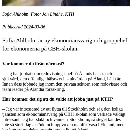
Sofia Ahlholm. Foto: Jon Lindhe, KTH
Publicerad 2024-03-06
Sofia Ahlholm är ny ekonomiansvarig och gruppchef
för ekonomerna på CBH-skolan.
Var kommer du ifrån närmast?
– Jag har jobbat som redovisningschef på Ålands hälso- och
sjukvård, den offentliga hälso- och sjukvården på Åland, i åtta år.
Innan dess jobbade jag inom den privata sektorn som redovisare och
team leader på Alandia försäkring.
Hur kommer det sig att du valde att jobba just på KTH?
– Jag var intresserad av att flytta till Stockholm och såg den lediga
tjänsten som ekonomiansvarig på CBH-skolan som verkade väldigt
intressant. Jag har släkt och vänner i Stockholm, så steget kändes
inte så stort. Jag är född och uppvuxen utanför Vasa i Finland, men
har bott större delen av mitt vuxna liv på Åland.