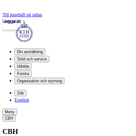
Till innehåll på sidan
Logga in
Intranät
Din anställning
Stöd och service
Utbilda
Forska
Organisation och styrning
Sök
English
Meny
CBH
CBH