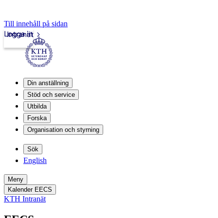
Till innehåll på sidan
Logga in
Intranät
Din anställning
Stöd och service
Utbilda
Forska
Organisation och styrning
Sök
English
Meny
Kalender EECS
KTH Intranät