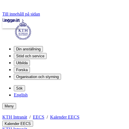
Till innehåll på sidan
Logga in
Intranät
Din anställning
Stöd och service
Utbilda
Forska
Organisation och styrning
Sök
English
Meny
KTH Intranät
EECS
Kalender EECS
Kalender EECS