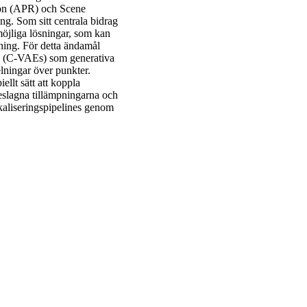
ion (APR) och Scene
ng. Som sitt centrala bidrag
möjliga lösningar, som kan
tning. För detta ändamål
rs (C-VAEs) som generativa
lningar över punkter.
llt sätt att koppla
reslagna tillämpningarna och
okaliseringspipelines genom