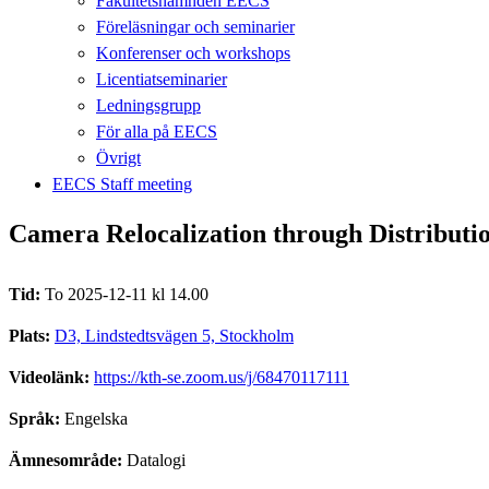
Fakultetsnämnden EECS
Föreläsningar och seminarier
Konferenser och workshops
Licentiatseminarier
Ledningsgrupp
För alla på EECS
Övrigt
EECS Staff meeting
Camera Relocalization through Distributi
Tid:
To 2025-12-11 kl 14.00
Plats:
D3, Lindstedtsvägen 5, Stockholm
Videolänk:
https://kth-se.zoom.us/j/68470117111
Språk:
Engelska
Ämnesområde:
Datalogi