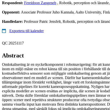
Respondent:
Fereidoon Zangeneh
, Robotik, perception och lärand
Opponent:
Associate Professor Juho Kannala, Aalto University, Finl
Handledare:
Professor Patric Jensfelt, Robotik, perception och lära
Exportera till kalender
QC 20251117
Abstract
Omlokalisering är en nyckelkomponent i robotnavigering: för att kunn
inom en miljö måste en robot känna till sin position i förhållande till
kostnadseffektiva sensorer som möjliggör omlokalisering genom att jä
observationer med en modell av scenen. Därför har kameraomlokaliser
tillämpningar inom förstärkt verklighet, länge varit ett forskningsämne, 
utformade pipelines för korrekt kameraposeuppskattning. Nyligen har e
explicita modeller av scenen ersättas av implicita, där scenen är kodad
nätverk. Detta skifte förenklar omlokaliseringspipelines men lämnar
öppen: scener med repetitiva strukturer producerar ofta tvetydiga obser
samma visuella input kan motsvara flera distinkta kamerapositioner. 
denna utmaning, med särskilt fokus på implicita omlokaliseringsmetode