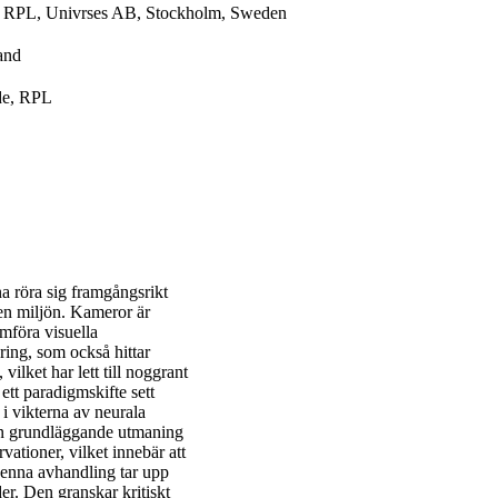
e, RPL, Univrses AB, Stockholm, Sweden
and
nde, RPL
a röra sig framgångsrikt
 den miljön. Kameror är
mföra visuella
ing, som också hittar
vilket har lett till noggrant
tt paradigmskifte sett
 i vikterna av neurala
 en grundläggande utmaning
vationer, vilket innebär att
Denna avhandling tar upp
r. Den granskar kritiskt