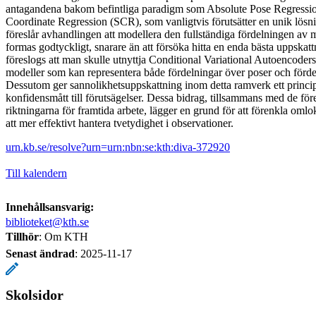
antagandena bakom befintliga paradigm som Absolute Pose Regress
Coordinate Regression (SCR), som vanligtvis förutsätter en unik lösni
föreslår avhandlingen att modellera den fullständiga fördelningen av 
formas godtyckligt, snarare än att försöka hitta en enda bästa uppskat
föreslogs att man skulle utnyttja Conditional Variational Autoencode
modeller som kan representera både fördelningar över poser och förde
Dessutom ger sannolikhetsuppskattning inom detta ramverk ett principie
konfidensmått till förutsägelser. Dessa bidrag, tillsammans med de fö
riktningarna för framtida arbete, lägger en grund för att förenkla oml
att mer effektivt hantera tvetydighet i observationer.
urn.kb.se/resolve?urn=urn:nbn:se:kth:diva-372920
Till kalendern
Innehållsansvarig:
biblioteket@kth.se
Tillhör
: Om KTH
Senast ändrad
:
2025-11-17
Skolsidor