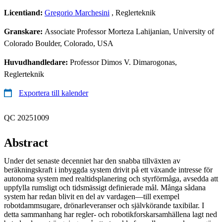
Licentiand:
Gregorio Marchesini
, Reglerteknik
Granskare:
Associate Professor Morteza Lahijanian, University of
Colorado Boulder, Colorado, USA
Huvudhandledare:
Professor Dimos V. Dimarogonas,
Reglerteknik
Exportera till kalender
QC 20251009
Abstract
Under det senaste decenniet har den snabba tillväxten av
beräkningskraft i inbyggda system drivit på ett växande intresse för
autonoma system med realtidsplanering och styrförmåga, avsedda att
uppfylla rumsligt och tidsmässigt definierade mål. Många sådana
system har redan blivit en del av vardagen—till exempel
robotdammsugare, drönarleveranser och självkörande taxibilar. I
detta sammanhang har regler- och robotikforskarsamhällena lagt ned