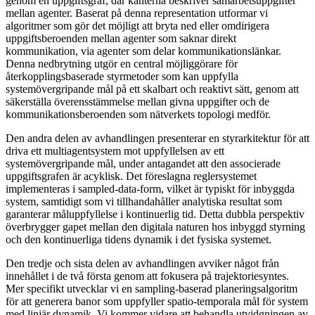
genom en uppgiftsgraf, där kanterna beskriver samarbetsuppgifter
mellan agenter. Baserat på denna representation utformar vi
algoritmer som gör det möjligt att bryta ned eller omdirigera
uppgiftsberoenden mellan agenter som saknar direkt
kommunikation, via agenter som delar kommunikationslänkar.
Denna nedbrytning utgör en central möjliggörare för
återkopplingsbaserade styrmetoder som kan uppfylla
systemövergripande mål på ett skalbart och reaktivt sätt, genom att
säkerställa överensstämmelse mellan givna uppgifter och de
kommunikationsberoenden som nätverkets topologi medför.
Den andra delen av avhandlingen presenterar en styrarkitektur för att
driva ett multiagentsystem mot uppfyllelsen av ett
systemövergripande mål, under antagandet att den associerade
uppgiftsgrafen är acyklisk. Det föreslagna reglersystemet
implementeras i sampled-data-form, vilket är typiskt för inbyggda
system, samtidigt som vi tillhandahåller analytiska resultat som
garanterar måluppfyllelse i kontinuerlig tid. Detta dubbla perspektiv
överbrygger gapet mellan den digitala naturen hos inbyggd styrning
och den kontinuerliga tidens dynamik i det fysiska systemet.
Den tredje och sista delen av avhandlingen avviker något från
innehållet i de två första genom att fokusera på trajektoriesyntes.
Mer specifikt utvecklar vi en sampling-baserad planeringsalgoritm
för att generera banor som uppfyller spatio-temporala mål för system
med linjär dynamik. Vi kommer vidare att behandla utvidgningen av