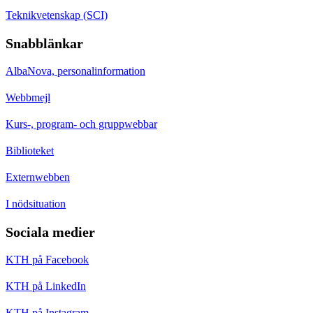
Teknikvetenskap (SCI)
Snabblänkar
AlbaNova, personalinformation
Webbmejl
Kurs-, program- och gruppwebbar
Biblioteket
Externwebben
I nödsituation
Sociala medier
KTH på Facebook
KTH på LinkedIn
KTH på Instagram