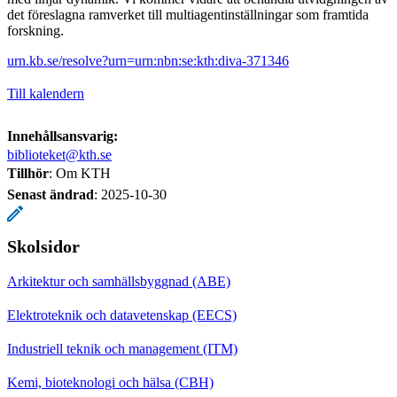
det föreslagna ramverket till multiagentinställningar som framtida
forskning.
urn.kb.se/resolve?urn=urn:nbn:se:kth:diva-371346
Till kalendern
Innehållsansvarig:
biblioteket@kth.se
Tillhör
: Om KTH
Senast ändrad
:
2025-10-30
Skolsidor
Arkitektur och samhällsbyggnad (ABE)
Elektroteknik och datavetenskap (EECS)
Industriell teknik och management (ITM)
Kemi, bioteknologi och hälsa (CBH)