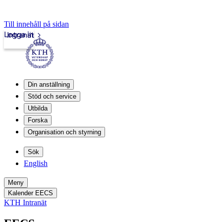
Till innehåll på sidan
Logga in
Intranät
Din anställning
Stöd och service
Utbilda
Forska
Organisation och styrning
Sök
English
Meny
Kalender EECS
KTH Intranät