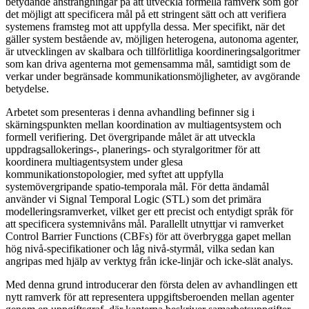
betydande ansträngningar på att utveckla formella ramverk som gör
det möjligt att specificera mål på ett stringent sätt och att verifiera
systemens framsteg mot att uppfylla dessa. Mer specifikt, när det
gäller system bestående av, möjligen heterogena, autonoma agenter,
är utvecklingen av skalbara och tillförlitliga koordineringsalgoritmer
som kan driva agenterna mot gemensamma mål, samtidigt som de
verkar under begränsade kommunikationsmöjligheter, av avgörande
betydelse.
Arbetet som presenteras i denna avhandling befinner sig i
skärningspunkten mellan koordination av multiagentsystem och
formell verifiering. Det övergripande målet är att utveckla
uppdragsallokerings-, planerings- och styralgoritmer för att
koordinera multiagentsystem under glesa
kommunikationstopologier, med syftet att uppfylla
systemövergripande spatio-temporala mål. För detta ändamål
använder vi Signal Temporal Logic (STL) som det primära
modelleringsramverket, vilket ger ett precist och entydigt språk för
att specificera systemnivåns mål. Parallellt utnyttjar vi ramverket
Control Barrier Functions (CBFs) för att överbrygga gapet mellan
hög nivå-specifikationer och låg nivå-styrmål, vilka sedan kan
angripas med hjälp av verktyg från icke-linjär och icke-slät analys.
Med denna grund introducerar den första delen av avhandlingen ett
nytt ramverk för att representera uppgiftsberoenden mellan agenter