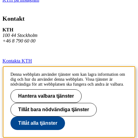
Kontakt
KTH
100 44 Stockholm
+46 8 790 60 00
Kontakta KTH
Jobba på KTH
Denna webbplats använder tjänster som kan lagra information om
dig och hur du använder denna webbplats. Vissa tjänster är
Press och media
nödvändiga för att webbplatsen ska fungera och andra är valbara.
Faktura och betalning KTH
Hantera valbara tjänster
Om KTH:s webbplatser
Tillåt bara nödvändiga tjänster
Tillgänglighetsredogörelse
Tillåt alla tjänster
Till sidans topp