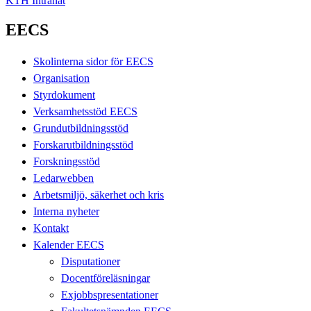
KTH Intranät
EECS
Skolinterna sidor för EECS
Organisation
Styrdokument
Verksamhetsstöd EECS
Grundutbildningsstöd
Forskarutbildningsstöd
Forskningsstöd
Ledarwebben
Arbetsmiljö, säkerhet och kris
Interna nyheter
Kontakt
Kalender EECS
Disputationer
Docentföreläsningar
Exjobbspresentationer