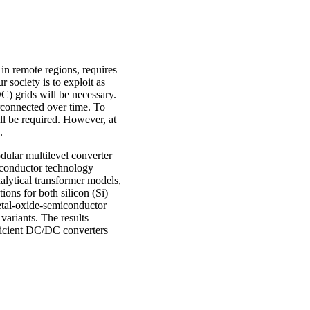
 in remote regions, requires
r society is to exploit as
) grids will be necessary.
terconnected over time. To
l be required. However, at
.
ular multilevel converter
conductor technology
alytical transformer models,
ions for both silicon (Si)
metal-oxide-semiconductor
variants. The results
fficient DC/DC converters