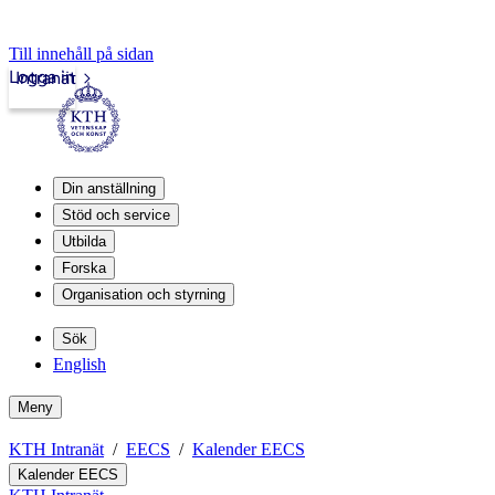
Till innehåll på sidan
Logga in
Intranät
Din anställning
Stöd och service
Utbilda
Forska
Organisation och styrning
Sök
English
Meny
KTH Intranät
EECS
Kalender EECS
Kalender EECS