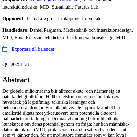
interaktionsdesign, MID, Sustainable Futures Lab
Opponent:
Jonas Löwgren, Linköpings Universitet
Handledare:
Daniel Pargman, Medieteknik och interaktionsdesign,
MID; Elina Eriksson, Medieteknik och interaktionsdesign, MID
Exportera till kalender
QC 20251121
Abstract
De globala miljökriserna blir alltmer akuta, och närmar sig ett
oåterkalleligt tillstånd. Hållbarhetsforskningen i stort fokuserar i
huvudsak på lagstiftning, tekniska lösningar och
beteendeförändringar. Förhållandevis lite uppmärksamhet har
emellertid riktats mot yrkesutövare som potentiella aktörer i
hållbarhetsomställningar. Denna avhandling bidrar till att öka
kunskapen om deras potential genom att fråga: hur kan människa-
datorinteraktion (MDI) praktiseras på andra sätt vid världens slut
som vi känner den, för att möjliggöra framtider som vi kan leva i.