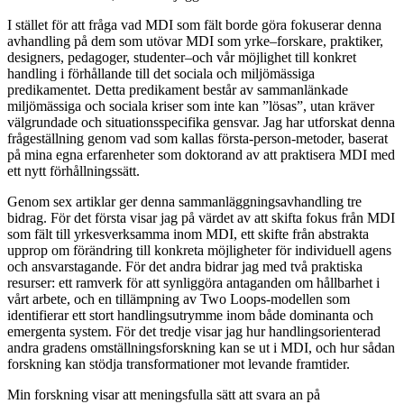
I stället för att fråga vad MDI som fält borde göra fokuserar denna
avhandling på dem som utövar MDI som yrke–forskare, praktiker,
designers, pedagoger, studenter–och vår möjlighet till konkret
handling i förhållande till det sociala och miljömässiga
predikamentet. Detta predikament består av sammanlänkade
miljömässiga och sociala kriser som inte kan ”lösas”, utan kräver
välgrundade och situationsspecifika gensvar. Jag har utforskat denna
frågeställning genom vad som kallas första-person-metoder, baserat
på mina egna erfarenheter som doktorand av att praktisera MDI med
ett nytt förhållningssätt.
Genom sex artiklar ger denna sammanläggningsavhandling tre
bidrag. För det första visar jag på värdet av att skifta fokus från MDI
som fält till yrkesverksamma inom MDI, ett skifte från abstrakta
upprop om förändring till konkreta möjligheter för individuell agens
och ansvarstagande. För det andra bidrar jag med två praktiska
resurser: ett ramverk för att synliggöra antaganden om hållbarhet i
vårt arbete, och en tillämpning av Two Loops-modellen som
identifierar ett stort handlingsutrymme inom både dominanta och
emergenta system. För det tredje visar jag hur handlingsorienterad
andra gradens omställningsforskning kan se ut i MDI, och hur sådan
forskning kan stödja transformationer mot levande framtider.
Min forskning visar att meningsfulla sätt att svara an på