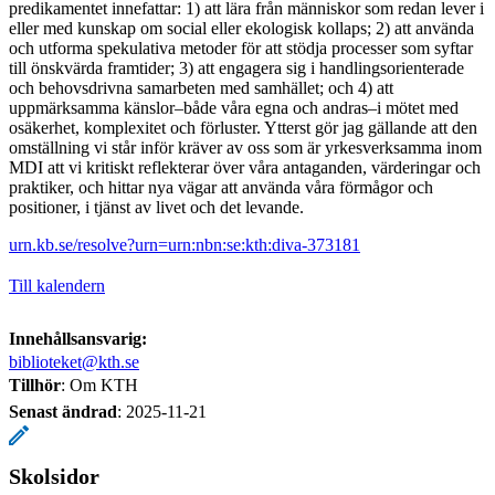
predikamentet innefattar: 1) att lära från människor som redan lever i
eller med kunskap om social eller ekologisk kollaps; 2) att använda
och utforma spekulativa metoder för att stödja processer som syftar
till önskvärda framtider; 3) att engagera sig i handlingsorienterade
och behovsdrivna samarbeten med samhället; och 4) att
uppmärksamma känslor–både våra egna och andras–i mötet med
osäkerhet, komplexitet och förluster. Ytterst gör jag gällande att den
omställning vi står inför kräver av oss som är yrkesverksamma inom
MDI att vi kritiskt reflekterar över våra antaganden, värderingar och
praktiker, och hittar nya vägar att använda våra förmågor och
positioner, i tjänst av livet och det levande.
urn.kb.se/resolve?urn=urn:nbn:se:kth:diva-373181
Till kalendern
Innehållsansvarig:
biblioteket@kth.se
Tillhör
: Om KTH
Senast ändrad
:
2025-11-21
Skolsidor