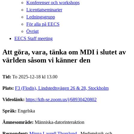
Konferenser och workshops
Licentiatseminarier
Ledningsgrupp
För alla på EECS
Övrigt
EECS Staff meeting
Att göra, vara, tänka om MDI i slutet av
världen såsom vi känner den
Tid:
To 2025-12-18 kl 13.00
Plats:
F3 (Flodis), Lindstedtsvägen 26 & 28, Stockholm
Videolänk:
https://kth-se.zoom.us/j/68930420802
Språk:
Engelska
Ämnesområde:
Människa-datorinteraktion
Respondent:
Minna Laurell Thorslund
, Medieteknik och