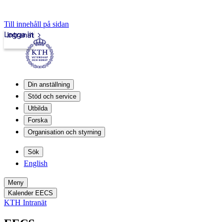
Till innehåll på sidan
Logga in
Intranät
Din anställning
Stöd och service
Utbilda
Forska
Organisation och styrning
Sök
English
Meny
Kalender EECS
KTH Intranät