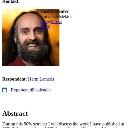
Kontakt:
Gustav Henter
universitetslektor
ghe@kth.se
Profil
Respondent:
Harm Lameris
Exportera till kalender
Abstract
During this 50% seminar I will discuss the work I have published at