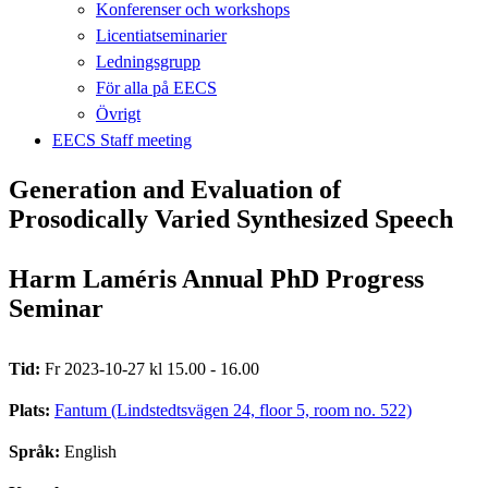
Konferenser och workshops
Licentiatseminarier
Ledningsgrupp
För alla på EECS
Övrigt
EECS Staff meeting
Generation and Evaluation of
Prosodically Varied Synthesized Speech
Harm Laméris Annual PhD Progress
Seminar
Tid:
Fr 2023-10-27 kl 15.00 - 16.00
Plats:
Fantum (Lindstedtsvägen 24, floor 5, room no. 522)
Språk:
English