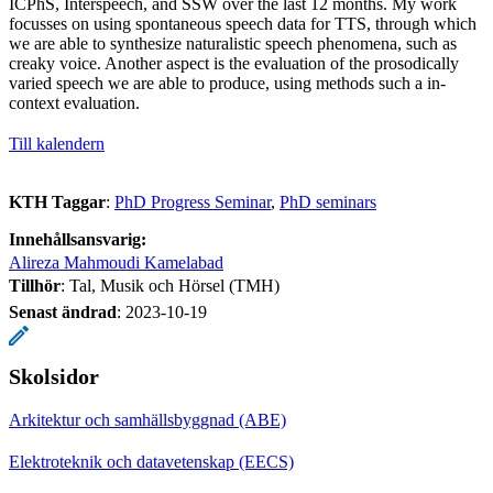
ICPhS, Interspeech, and SSW over the last 12 months. My work
focusses on using spontaneous speech data for TTS, through which
we are able to synthesize naturalistic speech phenomena, such as
creaky voice. Another aspect is the evaluation of the prosodically
varied speech we are able to produce, using methods such a in-
context evaluation.
Till kalendern
KTH Taggar
:
PhD Progress Seminar
PhD seminars
Innehållsansvarig:
Alireza Mahmoudi Kamelabad
Tillhör
: Tal, Musik och Hörsel (TMH)
Senast ändrad
:
2023-10-19
Skolsidor
Arkitektur och samhällsbyggnad (ABE)
Elektroteknik och datavetenskap (EECS)