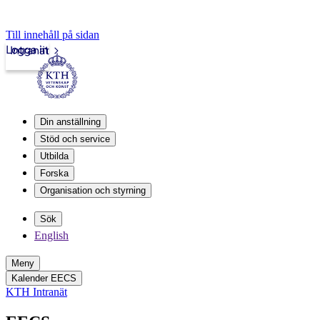
Till innehåll på sidan
Logga in
Intranät
Din anställning
Stöd och service
Utbilda
Forska
Organisation och styrning
Sök
English
Meny
Kalender EECS
KTH Intranät