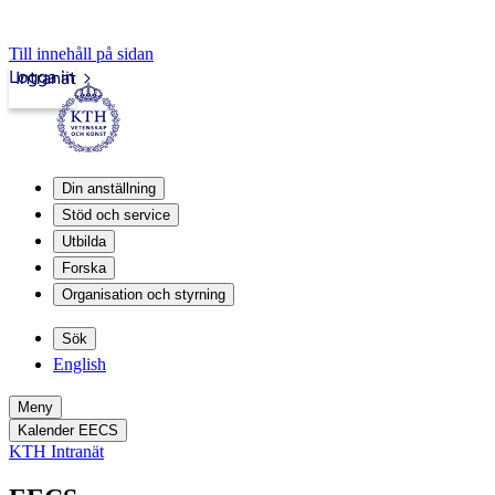
Till innehåll på sidan
Logga in
Intranät
Din anställning
Stöd och service
Utbilda
Forska
Organisation och styrning
Sök
English
Meny
Kalender EECS
KTH Intranät