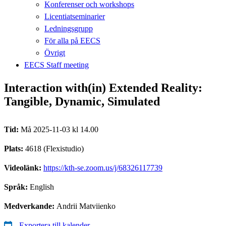
Konferenser och workshops
Licentiatseminarier
Ledningsgrupp
För alla på EECS
Övrigt
EECS Staff meeting
Interaction with(in) Extended Reality:
Tangible, Dynamic, Simulated
Tid:
Må 2025-11-03 kl 14.00
Plats:
4618 (Flexistudio)
Videolänk:
https://kth-se.zoom.us/j/68326117739
Språk:
English
Medverkande:
Andrii Matviienko
Exportera till kalender