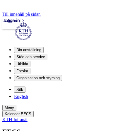
Till innehåll på sidan
Logga in
Intranät
Din anställning
Stöd och service
Utbilda
Forska
Organisation och styrning
Sök
English
Meny
Kalender EECS
KTH Intranät