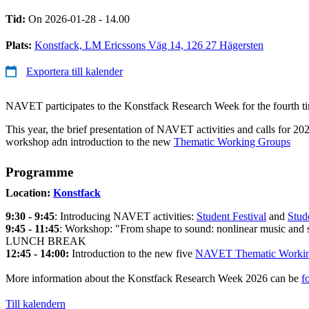
Tid:
On 2026-01-28 - 14.00
Plats:
Konstfack, LM Ericssons Väg 14, 126 27 Hägersten
Exportera till kalender
NAVET participates to the Konstfack Research Week for the fourth t
This year, the brief presentation of NAVET activities and calls for 20
workshop adn introduction to the new
Thematic Working Groups
Programme
Location:
Konstfack
9:30 - 9:45
: Introducing NAVET activities:
Student Festival
and
Stude
9:45 - 11:45
: Workshop: "From shape to sound: nonlinear music and s
LUNCH BREAK
12:45 - 14:00:
Introduction to the new five
NAVET Thematic Working Gro
More information about the Konstfack Research Week 2026 can be
f
Till kalendern