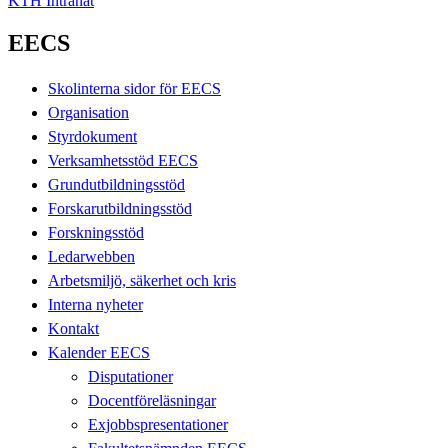
KTH Intranät
EECS
Skolinterna sidor för EECS
Organisation
Styrdokument
Verksamhetsstöd EECS
Grundutbildningsstöd
Forskarutbildningsstöd
Forskningsstöd
Ledarwebben
Arbetsmiljö, säkerhet och kris
Interna nyheter
Kontakt
Kalender EECS
Disputationer
Docentföreläsningar
Exjobbspresentationer