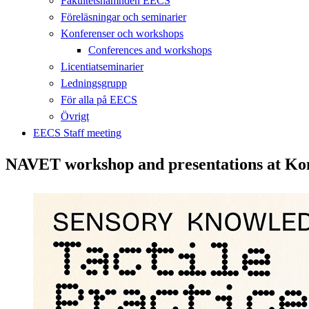
Fakultetsnämnden EECS
Föreläsningar och seminarier
Konferenser och workshops
Conferences and workshops
Licentiatseminarier
Ledningsgrupp
För alla på EECS
Övrigt
EECS Staff meeting
NAVET workshop and presentations at Ko