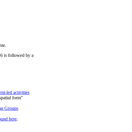
ime.
26 is followed by a
nt-led activities
patial form"
ups​​​​​​​
​​​​​​​
ound here
.