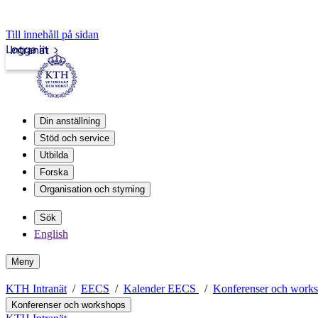
Till innehåll på sidan
Logga in
Intranät
Din anställning
Stöd och service
Utbilda
Forska
Organisation och styrning
Sök
English
Meny
KTH Intranät
EECS
Kalender EECS
Konferenser och work
Konferenser och workshops