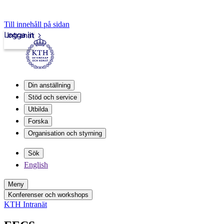
Till innehåll på sidan
Logga in
Intranät
Din anställning
Stöd och service
Utbilda
Forska
Organisation och styrning
Sök
English
Meny
Konferenser och workshops
KTH Intranät