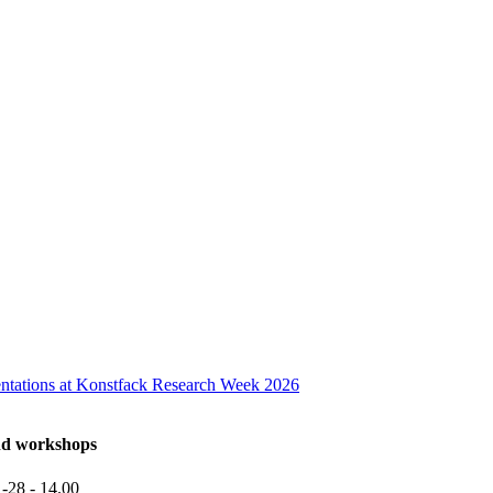
tations at Konstfack Research Week 2026
nd workshops
1-28
- 14.00