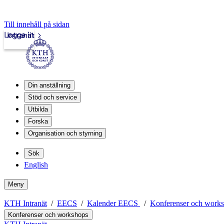
Till innehåll på sidan
Logga in
Intranät
Din anställning
Stöd och service
Utbilda
Forska
Organisation och styrning
Sök
English
Meny
KTH Intranät
EECS
Kalender EECS
Konferenser och work
Konferenser och workshops