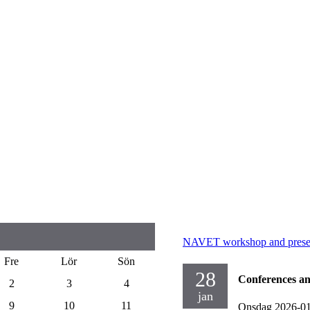
NAVET workshop and presen
Fre
Lör
Sön
28
Conferences a
2
3
4
jan
9
10
11
Onsdag 2026-0