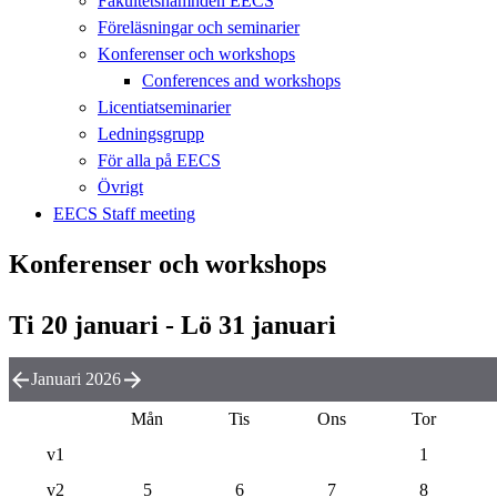
Fakultetsnämnden EECS
Föreläsningar och seminarier
Konferenser och workshops
Conferences and workshops
Licentiatseminarier
Ledningsgrupp
För alla på EECS
Övrigt
EECS Staff meeting
Konferenser och workshops
Ti 20 januari - Lö 31 januari
Januari 2026
Mån
Tis
Ons
Tor
v1
1
v2
5
6
7
8