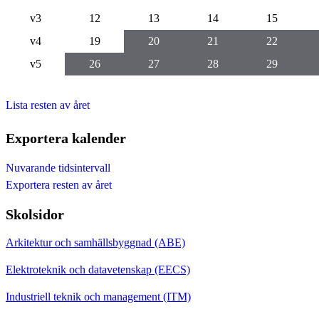
v3
12
13
14
15
v4
19
20
21
22
v5
26
27
28
29
Lista resten av året
Exportera kalender
Nuvarande tidsintervall
Exportera resten av året
Skolsidor
Arkitektur och samhällsbyggnad (ABE)
Elektroteknik och datavetenskap (EECS)
Industriell teknik och management (ITM)