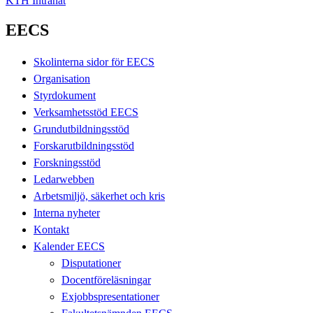
KTH Intranät
EECS
Skolinterna sidor för EECS
Organisation
Styrdokument
Verksamhetsstöd EECS
Grundutbildningsstöd
Forskarutbildningsstöd
Forskningsstöd
Ledarwebben
Arbetsmiljö, säkerhet och kris
Interna nyheter
Kontakt
Kalender EECS
Disputationer
Docentföreläsningar
Exjobbspresentationer