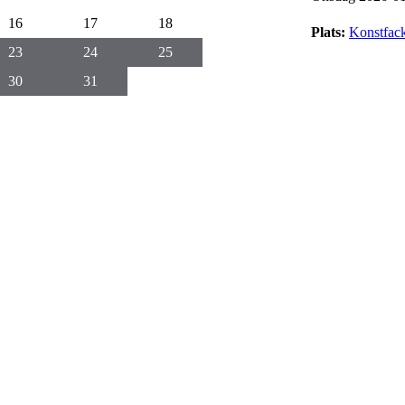
16
17
18
Plats:
Konstfac
23
24
25
30
31