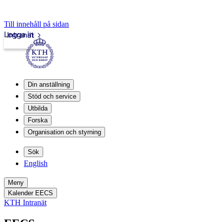
Till innehåll på sidan
Logga in
Intranät
Din anställning
Stöd och service
Utbilda
Forska
Organisation och styrning
Sök
English
Meny
Kalender EECS
KTH Intranät