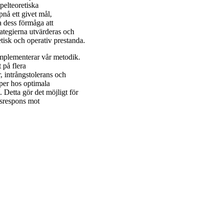
pelteoretiska
nå ett givet mål,
 dess förmåga att
ategierna utvärderas och
etisk och operativ prestanda.
mplementerar vår metodik.
 på flera
 intrångstolerans och
per hos optimala
. Detta gör det möjligt för
etsrespons mot