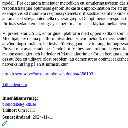
modell. För det andra innefattar metodiken ett simuleringssystem där s
responsstrategier optimeras genom stokastisk approximation för att upp
exempelvis att minimera responssystemets driftkostnad samt maximera
automatiskt stävja potentiella cyberangrepp. De optimerade responsstr
förfinas sedan i emuleringssystemet för att minska klyftan mellan teor
Vi presenterar CSLE, en originell plattform med öppen källkod som i
Med hjälp av denna plattform utvärderar vi vår metodik experimentellt
användningsområden, inklusive förebyggande av intrång, intrångssvar,
försvar mot avancerade bestående hot. Vi bevisar strukturella egenska
responsstrategier och härleder effektiva algoritmer för att beräkna dem
oss att lösa ett tidigare olöst problem: att demonstrera optimal säkerh
nätverksintrång på en it-infrastruktur.
urn.kb.se/resolve?urn=urn:nbn:se:kth:diva-356193
Till kalendern
Innehållsansvarig:
biblioteket@kth.se
Tillhör
: Om KTH
Senast ändrad
:
2024-11-11