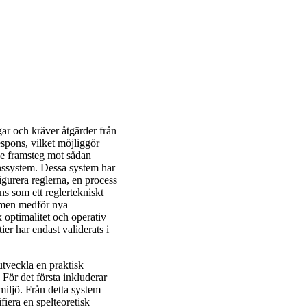
ar och kräver åtgärder från
espons, vilket möjliggör
e framsteg mot sådan
nssystem. Dessa system har
igurera reglerna, en process
s som ett reglertekniskt
g men medför nya
 optimalitet och operativ
er har endast validerats i
tveckla en praktisk
För det första inkluderar
 miljö. Från detta system
fiera en spelteoretisk