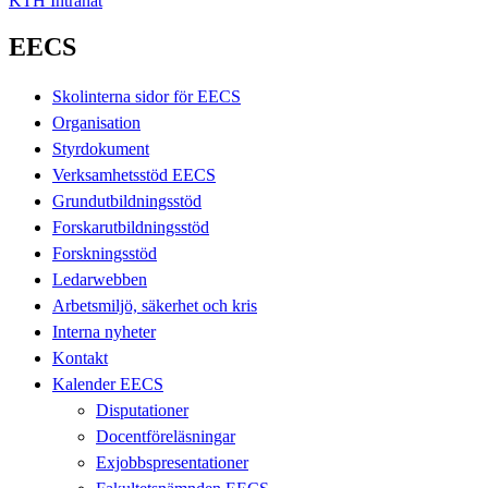
KTH Intranät
EECS
Skolinterna sidor för EECS
Organisation
Styrdokument
Verksamhetsstöd EECS
Grundutbildningsstöd
Forskarutbildningsstöd
Forskningsstöd
Ledarwebben
Arbetsmiljö, säkerhet och kris
Interna nyheter
Kontakt
Kalender EECS
Disputationer
Docentföreläsningar
Exjobbspresentationer