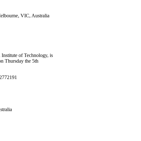
elbourne, VIC, Australia
nstitute of Technology, is
on Thursday the 5th
592772191
tralia