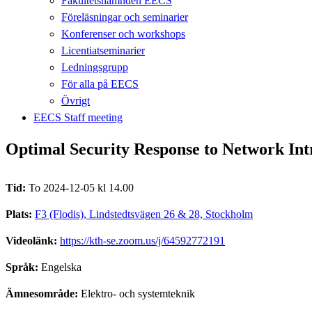
Fakultetsnämnden EECS
Föreläsningar och seminarier
Konferenser och workshops
Licentiatseminarier
Ledningsgrupp
För alla på EECS
Övrigt
EECS Staff meeting
Optimal Security Response to Network Int
Tid:
To 2024-12-05 kl 14.00
Plats:
F3 (Flodis), Lindstedtsvägen 26 & 28, Stockholm
Videolänk:
https://kth-se.zoom.us/j/64592772191
Språk:
Engelska
Ämnesområde:
Elektro- och systemteknik