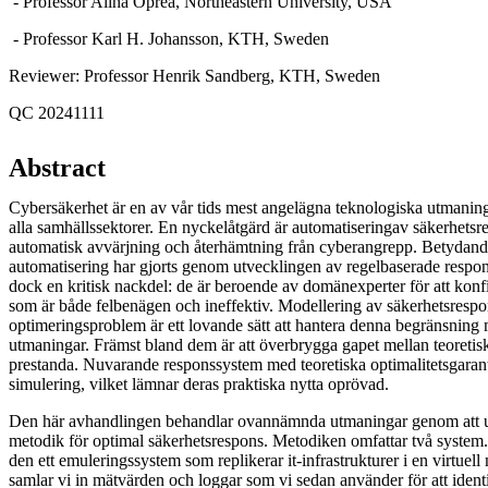
- Professor Alina Oprea, Northeastern University, USA
- Professor Karl H. Johansson, KTH, Sweden
Reviewer: Professor Henrik Sandberg, KTH, Sweden
QC 20241111
Abstract
Cybersäkerhet är en av vår tids mest angelägna teknologiska utmaning
alla samhällssektorer. En nyckelåtgärd är automatiseringav säkerhetsr
automatisk avvärjning och återhämtning från cyberangrepp. Betydand
automatisering har gjorts genom utvecklingen av regelbaserade respo
dock en kritisk nackdel: de är beroende av domänexperter för att konf
som är både felbenägen och ineffektiv. Modellering av säkerhetsrespon
optimeringsproblem är ett lovande sätt att hantera denna begränsnin
utmaningar. Främst bland dem är att överbrygga gapet mellan teoretisk
prestanda. Nuvarande responssystem med teoretiska optimalitetsgaranti
simulering, vilket lämnar deras praktiska nytta oprövad.
Den här avhandlingen behandlar ovannämnda utmaningar genom att u
metodik för optimal säkerhetsrespons. Metodiken omfattar två system. 
den ett emuleringssystem som replikerar it-infrastrukturer i en virtuell
samlar vi in mätvärden och loggar som vi sedan använder för att identi