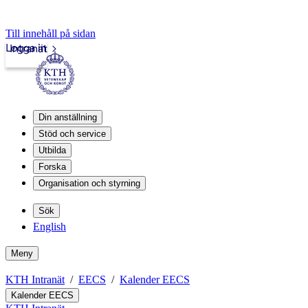
Till innehåll på sidan
Logga in
Intranät
Din anställning
Stöd och service
Utbilda
Forska
Organisation och styrning
Sök
English
Meny
KTH Intranät
EECS
Kalender EECS
Kalender EECS