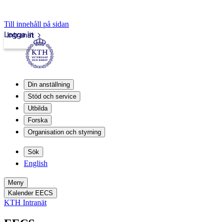
Till innehåll på sidan
Logga in
Intranät
Din anställning
Stöd och service
Utbilda
Forska
Organisation och styrning
Sök
English
Meny
Kalender EECS
KTH Intranät