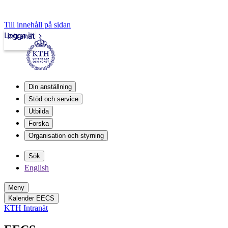
Till innehåll på sidan
Logga in
Intranät
Din anställning
Stöd och service
Utbilda
Forska
Organisation och styrning
Sök
English
Meny
Kalender EECS
KTH Intranät