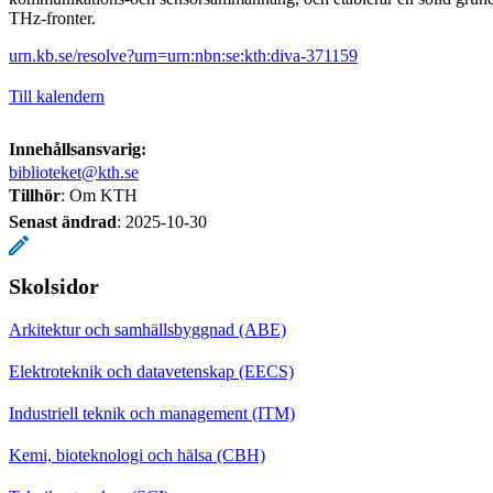
THz-fronter.
urn.kb.se/resolve?urn=urn:nbn:se:kth:diva-371159
Till kalendern
Innehållsansvarig:
biblioteket@kth.se
Tillhör
: Om KTH
Senast ändrad
:
2025-10-30
Skolsidor
Arkitektur och samhällsbyggnad (ABE)
Elektroteknik och datavetenskap (EECS)
Industriell teknik och management (ITM)
Kemi, bioteknologi och hälsa (CBH)