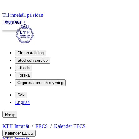
Till innehåll på sidan
Logga in
Intranät
Din anställning
Stöd och service
Utbilda
Forska
Organisation och styrning
Sök
English
Meny
KTH Intranät
EECS
Kalender EECS
Kalender EECS