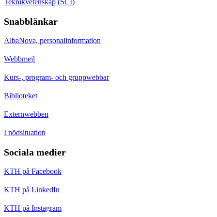
Teknikvetenskap (SCI)
Snabblänkar
AlbaNova, personalinformation
Webbmejl
Kurs-, program- och gruppwebbar
Biblioteket
Externwebben
I nödsituation
Sociala medier
KTH på Facebook
KTH på LinkedIn
KTH på Instagram