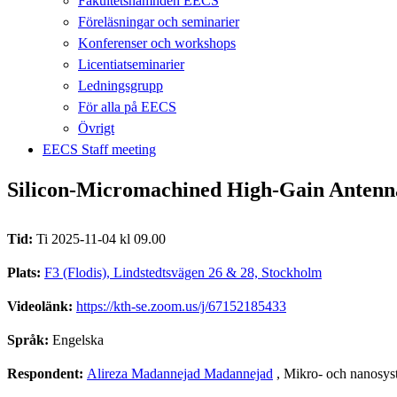
Fakultetsnämnden EECS
Föreläsningar och seminarier
Konferenser och workshops
Licentiatseminarier
Ledningsgrupp
För alla på EECS
Övrigt
EECS Staff meeting
Silicon-Micromachined High-Gain Antenn
Tid:
Ti 2025-11-04 kl 09.00
Plats:
F3 (Flodis), Lindstedtsvägen 26 & 28, Stockholm
Videolänk:
https://kth-se.zoom.us/j/67152185433
Språk:
Engelska
Respondent:
Alireza Madannejad Madannejad
, Mikro- och nanosy