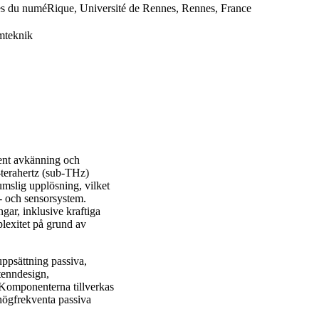
ies du numéRique, Université de Rennes, Rennes, France
mteknik
ent avkänning och
-terahertz (sub-THz)
mslig upplösning, vilket
- och sensorsystem.
ar, inklusive kraftiga
plexitet på grund av
ppsättning passiva,
tenndesign,
 Komponenterna tillverkas
högfrekventa passiva