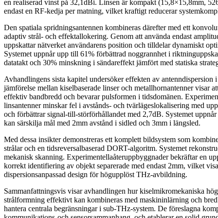
en realiserad vinst på 32,1dBi. Linsen är kompakt (15,8×15,8mm, 52
endast en RF-kedja per matning, vilket kraftigt reducerar systemkompl
Den spatiala spridningsantennen kombineras därefter med ett konvolut
adaptiv strål- och effektallokering. Genom att använda endast amplit
uppskattar nätverket användarens position och tilldelar dynamiskt opti
Systemet uppnår upp till 61% förbättrad noggrannhet i riktninguppska
datatakt och 30% minskning i sändareffekt jämfört med statiska strateg
Avhandlingens sista kapitel undersöker effekten av antenndispersion 
jämförelse mellan kiselbaserade linser och metallhornantenner visar at
effektiv bandbredd och bevarar pulsformen i tidsdomänen. Experimentel
linsantenner minskar fel i avstånds- och tvärlägeslokalisering med up
och förbättrar signal-till-störförhållandet med 2,7dB. Systemet uppnå
kan särskilja mål med 2mm avstånd i sidled och 3mm i längsled.
Med dessa insikter demonstreras ett komplett bildsystem som kombine
strålar och en tidsreversalbaserad DORT-algoritm. Systemet rekonstrue
mekanisk skanning. Experimentellaåteruppbyggnader bekräftar en u
korrekt identifiering av objekt separerade med endast 2mm, vilket visa
dispersionsanpassad design för högupplöst THz-avbildning.
Sammanfattningsvis visar avhandlingen hur kiselmikromekaniska hög
strålformning effektivt kan kombineras med maskininlärning och bred
hantera centrala begränsningar i sub-THz-system. De föreslagna komp
kommunikations-och sensorsammanhang, och etablerar en solid grund