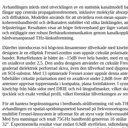
Avhandlingen inleds med utvecklingen av en statistisk kanalmodell ba
fångar upp centrala propagationsfenomen, inklusive molekylär absorpti
och diffraktion. Modellen används för att utvärdera root-mean-square-
koherensbandbredd och delkanalers stabilitet vid olika länklängder, a
feljusteringar. Resultaten visar att högre frekvensband ger lägre variat
och möjliggör mer robust flerbärarkommunikation genom kanalkopplin
hårdvaruanpassad THz-länkutformning.
Därefter introduceras två högvinst-linsantenner tillverkade med kise
designen är en elliptisk Fresnel-zonlins som uppnår cirkulär polaris
bandet. Returförlusten är bättre än –15dB över hela bandet, med en u
en axialkvot under 2,5. Den andra designen använder en cirkulär Fres
graderad dielektrisk perforerad skiva, även den tillverkad med djupre
ett SOI-substrat. Med 13 optimerade Fresnel-zoner uppnår denna ante
bibehåller cirkulär polarisation med en axialkvot under 2,8dB över 
antenner uppvisar topprestanda i kompakta, plana formfaktorer. I synne
kiselchip från båda sidor med DRIE och två litografimasker, vilket ska
tjocklek och exakt vertikal profil, vilket förenklar tillverkningen av ren
För att hantera begränsningarna i bredbands-strålformning vid sub-TH
avhandlingen en spatial-spridningsmetod baserad på frekvensortogonal 
multifött Fresnel-linssystem är utformat för att styra varje frekvenssub
Med fyra matningar och totalt 75GHz bandbredd genereras 16 strålar s
32°. Experimentella resultat visar endast 0,9dB styrförlust, sidlobdä