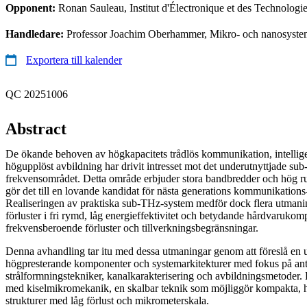
Opponent:
Ronan Sauleau, Institut d'Électronique et des Technolog
Handledare:
Professor Joachim Oberhammer, Mikro- och nanosyste
Exportera till kalender
QC 20251006
Abstract
De ökande behoven av högkapacitets trådlös kommunikation, intellig
högupplöst avbildning har drivit intresset mot det underutnyttjade sub
frekvensområdet. Detta område erbjuder stora bandbredder och hög ru
gör det till en lovande kandidat för nästa generations kommunikations
Realiseringen av praktiska sub-THz-system medför dock flera utmaning
förluster i fri rymd, låg energieffektivitet och betydande hårdvarukom
frekvensberoende förluster och tillverkningsbegränsningar.
Denna avhandling tar itu med dessa utmaningar genom att föreslå en u
högpresterande komponenter och systemarkitekturer med fokus på an
strålformningstekniker, kanalkarakterisering och avbildningsmetoder.
med kiselmikromekanik, en skalbar teknik som möjliggör kompakta, 
strukturer med låg förlust och mikrometerskala.