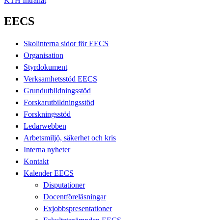
KTH Intranät
EECS
Skolinterna sidor för EECS
Organisation
Styrdokument
Verksamhetsstöd EECS
Grundutbildningsstöd
Forskarutbildningsstöd
Forskningsstöd
Ledarwebben
Arbetsmiljö, säkerhet och kris
Interna nyheter
Kontakt
Kalender EECS
Disputationer
Docentföreläsningar
Exjobbspresentationer