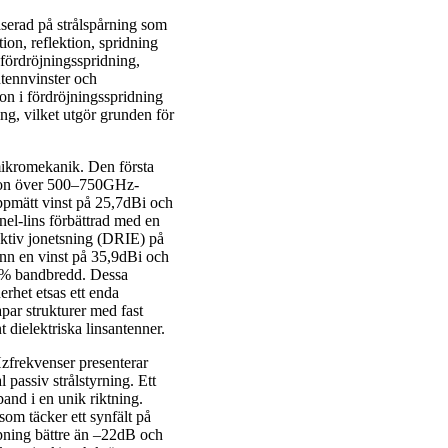
serad på strålspårning som
on, reflektion, spridning
fördröjningsspridning,
ntennvinster och
ion i fördröjningsspridning
g, vilket utgör grunden för
lmikromekanik. Den första
ation över 500–750GHz-
ppmätt vinst på 25,7dBi och
nel-lins förbättrad med en
aktiv jonetsning (DRIE) på
nn en vinst på 35,9dBi och
40% bandbredd. Dessa
rhet etsas ett enda
par strukturer med fast
t dielektriska linsantenner.
zfrekvenser presenterar
passiv strålstyrning. Ett
band i en unik riktning.
om täcker ett synfält på
mpning bättre än –22dB och