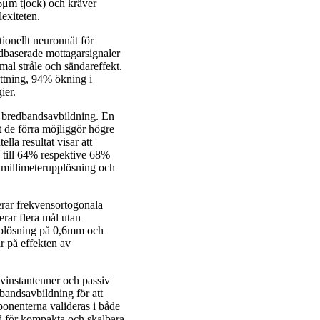
6μm tjock) och kräver
exiteten.
ionellt neuronnät för
udbaserade mottagarsignaler
mal stråle och sändareffekt.
ttning, 94% ökning i
ier.
i bredbandsavbildning. En
t de förra möjliggör högre
la resultat visar att
p till 64% respektive 68%
r millimeterupplösning och
rar frekvensortogonala
rar flera mål utan
pplösning på 0,6mm och
r på effekten av
vinstantenner och passiv
bandsavbildning för att
onenterna valideras i både
 för kompakta och skalbara