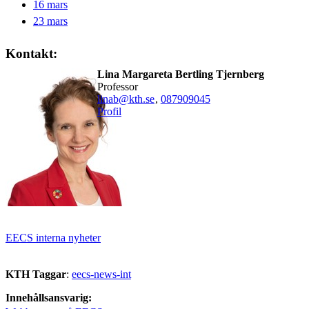
16 mars
23 mars
Kontakt:
Lina Margareta Bertling Tjernberg
professor
linab@kth.se
,
08790
9045
Profil
EECS interna nyheter
KTH Taggar
:
eecs-news-int
Innehållsansvarig: