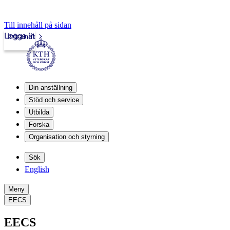
Till innehåll på sidan
Logga in
Intranät
Din anställning
Stöd och service
Utbilda
Forska
Organisation och styrning
Sök
English
Meny
EECS
EECS