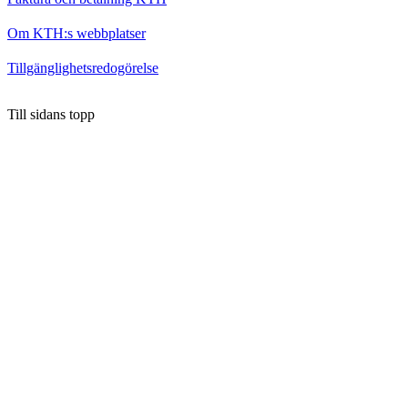
Om KTH:s webbplatser
Tillgänglighetsredogörelse
Till sidans topp