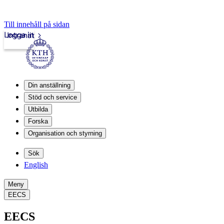
Till innehåll på sidan
Logga in
Intranät
Din anställning
Stöd och service
Utbilda
Forska
Organisation och styrning
Sök
English
Meny
EECS
EECS