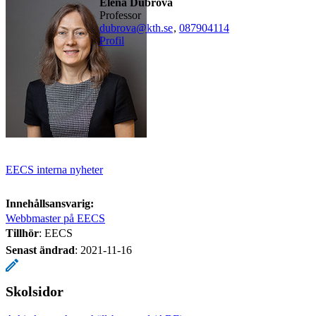
Elena Dubrova
professor
dubrova@kth.se
,
08790
4114
Profil
EECS interna nyheter
Innehållsansvarig:
Webbmaster på EECS
Tillhör
: EECS
Senast ändrad
:
2021-11-16
Skolsidor