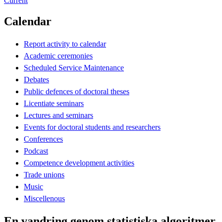
Current
Calendar
Report activity to calendar
Academic ceremonies
Scheduled Service Maintenance
Debates
Public defences of doctoral theses
Licentiate seminars
Lectures and seminars
Events for doctoral students and researchers
Conferences
Podcast
Competence development activities
Trade unions
Music
Miscellenous
En vandring genom statistiska algoritmer