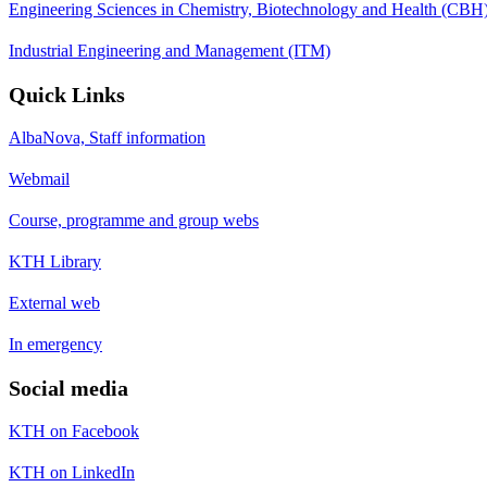
Engineering Sciences in Chemistry, Biotechnology and Health (CBH
Industrial Engineering and Management (ITM)
Quick Links
AlbaNova, Staff information
Webmail
Course, programme and group webs
KTH Library
External web
In emergency
Social media
KTH on Facebook
KTH on LinkedIn