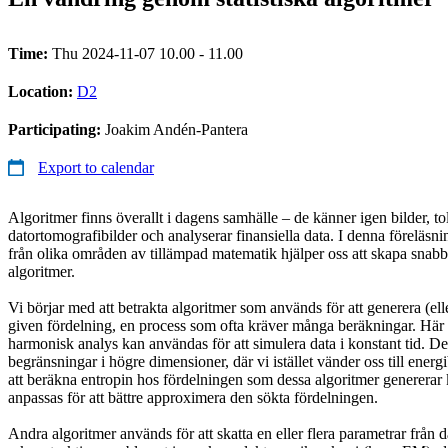
Time:
Thu 2024-11-07 10.00 - 11.00
Location:
D2
Participating:
Joakim Andén-Pantera
Export to calendar
Algoritmer finns överallt i dagens samhälle – de känner igen bilder, tol
datortomografibilder och analyserar finansiella data. I denna föreläsnin
från olika områden av tillämpad matematik hjälper oss att skapa snab
algoritmer.
Vi börjar med att betrakta algoritmer som används för att generera (ell
given fördelning, en process som ofta kräver många beräkningar. Här s
harmonisk analys kan användas för att simulera data i konstant tid. D
begränsningar i högre dimensioner, där vi istället vänder oss till ene
att beräkna entropin hos fördelningen som dessa algoritmer genererar 
anpassas för att bättre approximera den sökta fördelningen.
Andra algoritmer används för att skatta en eller flera parametrar från d