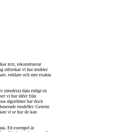
kar text, rekonstruerar
g utforskar vi hur insikter
bare, enklare och mer exakta
er simulera) data enligt en
er vi hur idéer från
essa algoritmer har dock
rgibaserade modeller. Genom
kan vi se hur de kan
ata. Ett exempel är