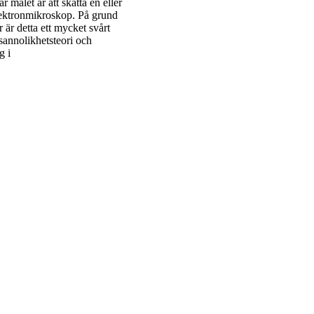
målet är att skatta en eller
lektronmikroskop. På grund
 är detta ett mycket svårt
annolikhetsteori och
g i