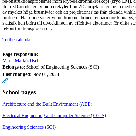
rekonstruktionsproblemet inom kryoelektronmikroskopi (kryo-EM), där 
flera 3D-modeller av biomolekyler från 2D-projektioner tagna med e
av mycket höga brusnivåer och att projektioner tas från okända vinklar
problem. Här undersöker vi hur kombinationen av harmonisk analys, s
statistik kan bidra till utvecklingen av effektiva algoritmer för olika ste
rekonstruktionsprocessen.
To the calendar
Page responsible:
Marta Markó-Tisch
Belongs to
: School of Engineering Sciences (SCI)
Last changed
:
Nov 01, 2024
School pages
Architecture and the Built Environment (ABE)
Electrical Engineering and Computer Science (EECS)
Engineering Sciences (SCI)