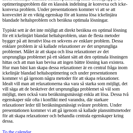
optimeringsproblem där en klassisk indelning är konvexa och icke-
konvexa problem. Under presentationen kommer vi att se att
konvexitet är en viktig egenskap för att kunna lösa ickelinjära
blandade heltalsproblem och beräkna optimala lösningar.
Typiskt sett är det inte möjligt att direkt beräkna en optimal lösning
för ett ickelinjärt blandat heltalsproblem, utan de flesta metoder
bygger på att iterativt lösa en sekvens av enklare problem. Dessa
enklare problem är så kallade relaxationer av det ursprungliga
problemet. Målet är att skapa och lösa relaxationer av det
ursprungliga problemet på ett sådant sätt att den optimala lösningen
hittas och att man kan bevisa att ingen bättre lösning kan existera.
Hur man bäst kan skapa dessa relaxationer är en central fråga inom
ickelinjär blandad heltalsoptimering och under presentationen
kommer vi gå igenom några metoder för att skapa relaxationer.
Idealt vill man att relaxationerna ska vara så starka som möjligt, det
vill säga att de beskriver det ursprungliga problemet så väl som
möjligt, men också vara beräkningsmässigt enkla att lösa. Dessa två
egenskaper står ofta i konflikt med varandra, där starkare
relaxationer leder till beräkningsmässigt svårare problem. Under
presentationen kommer vi att gå igenom så kallade plansnittsmetoder
för att skapa relaxationer och behandla centrala egenskaper kring
dessa.
To the calendar