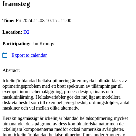
framsteg
Time:
Fri 2024-11-08 10.15 - 11.00
Location:
D2
Participating:
Jan Kronqvist
Export to calendar
Abstract:
Ickelinjär blandad heltalsoptimering är en mycket allmän klass av
optimeringsproblem med ett brett spektrum av tillämpningar till
exempel inom schemaläggning, processdesign, finans och
maskininlärning. Heltalsvariabler gör det möjligt att modellera
diskreta beslut som till exempel ja/nej-beslut, ordningsföljder, antal
maskiner och val mellan olika alternativ.
Beräkningsmässigt är ickelinjär blandad heltalsoptimering mycket
utmanande, dels på grund av dess kombinatoriska natur men de
ickelinjära komponenterna medför också numeriska svårigheter.
Inom ickelinjär blandad heltalsoptimering finns undergrupper av