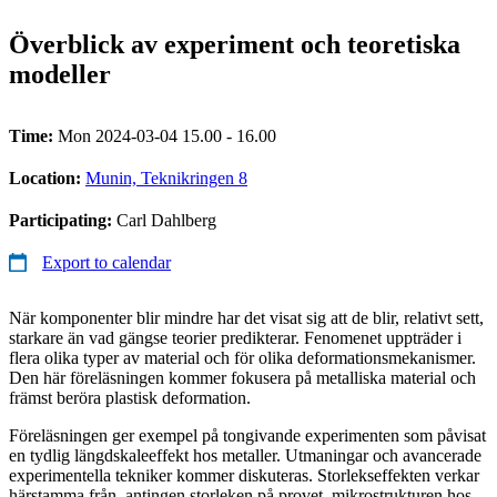
Överblick av experiment och teoretiska
modeller
Time:
Mon 2024-03-04 15.00 - 16.00
Location:
Munin, Teknikringen 8
Participating:
Carl Dahlberg
Export to calendar
När komponenter blir mindre har det visat sig att de blir, relativt sett,
starkare än vad gängse teorier predikterar. Fenomenet uppträder i
flera olika typer av material och för olika deformationsmekanismer.
Den här föreläsningen kommer fokusera på metalliska material och
främst beröra plastisk deformation.
Föreläsningen ger exempel på tongivande experimenten som påvisat
en tydlig längdskaleeffekt hos metaller. Utmaningar och avancerade
experimentella tekniker kommer diskuteras. Storlekseffekten verkar
härstamma från, antingen storleken på provet, mikrostrukturen hos