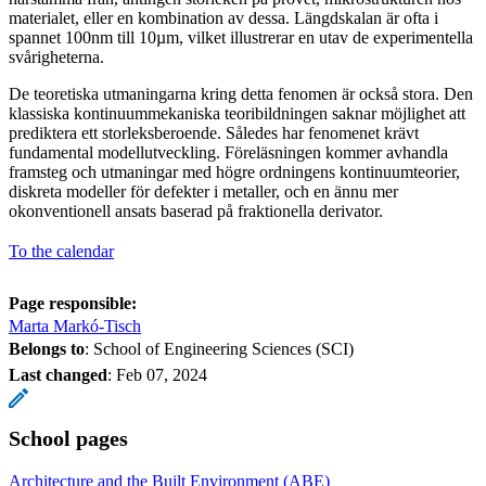
materialet, eller en kombination av dessa. Längdskalan är ofta i
spannet 100nm till 10µm, vilket illustrerar en utav de experimentella
svårigheterna.
De teoretiska utmaningarna kring detta fenomen är också stora. Den
klassiska kontinuummekaniska teoribildningen saknar möjlighet att
prediktera ett storleksberoende. Således har fenomenet krävt
fundamental modellutveckling. Föreläsningen kommer avhandla
framsteg och utmaningar med högre ordningens kontinuumteorier,
diskreta modeller för defekter i metaller, och en ännu mer
okonventionell ansats baserad på fraktionella derivator.
To the calendar
Page responsible:
Marta Markó-Tisch
Belongs to
: School of Engineering Sciences (SCI)
Last changed
:
Feb 07, 2024
School pages
Architecture and the Built Environment (ABE)