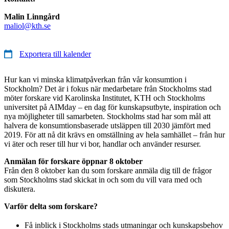
Malin Linngård
maliol@kth.se
Exportera till kalender
Hur kan vi minska klimatpåverkan från vår konsumtion i
Stockholm? Det är i fokus när medarbetare från Stockholms stad
möter forskare vid Karolinska Institutet, KTH och Stockholms
universitet på AIMday – en dag för kunskapsutbyte, inspiration och
nya möjligheter till samarbeten. Stockholms stad har som mål att
halvera de konsumtionsbaserade utsläppen till 2030 jämfört med
2019. För att nå dit krävs en omställning av hela samhället – från hur
vi äter och reser till hur vi bor, handlar och använder resurser.
Anmälan för forskare öppnar 8 oktober
Från den 8 oktober kan du som forskare anmäla dig till de frågor
som Stockholms stad skickat in och som du vill vara med och
diskutera.
Varför delta som forskare?
Få inblick i Stockholms stads utmaningar och kunskapsbehov