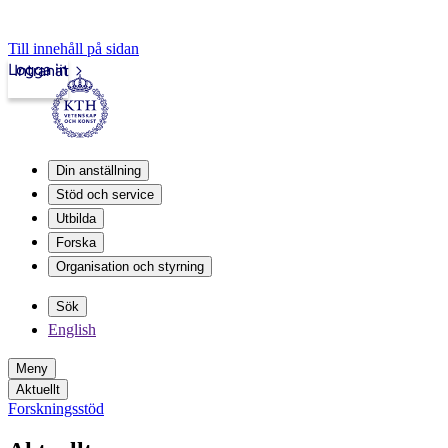
Till innehåll på sidan
Logga in
Intranät
Din anställning
Stöd och service
Utbilda
Forska
Organisation och styrning
Sök
English
Meny
Aktuellt
Forskningsstöd