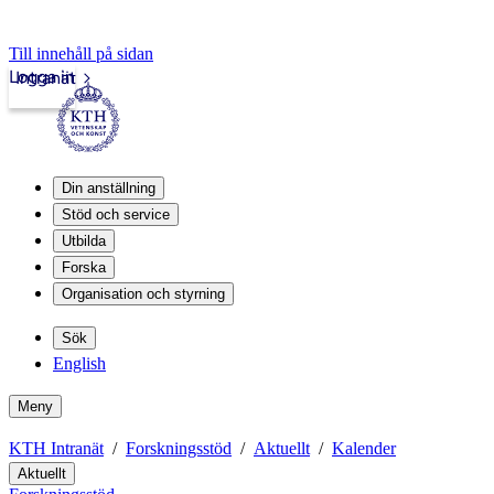
Till innehåll på sidan
Logga in
Intranät
Din anställning
Stöd och service
Utbilda
Forska
Organisation och styrning
Sök
English
Meny
KTH Intranät
Forskningsstöd
Aktuellt
Kalender
Aktuellt