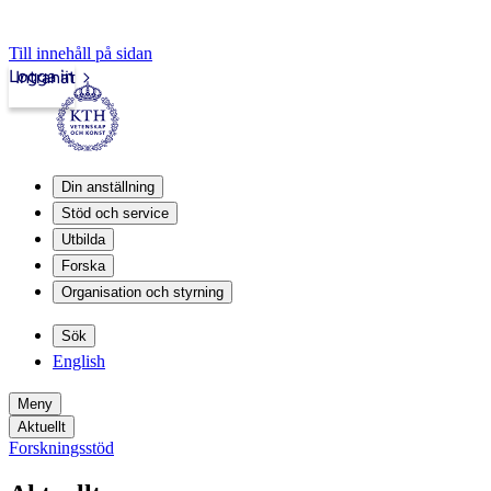
Till innehåll på sidan
Logga in
Intranät
Din anställning
Stöd och service
Utbilda
Forska
Organisation och styrning
Sök
English
Meny
Aktuellt
Forskningsstöd