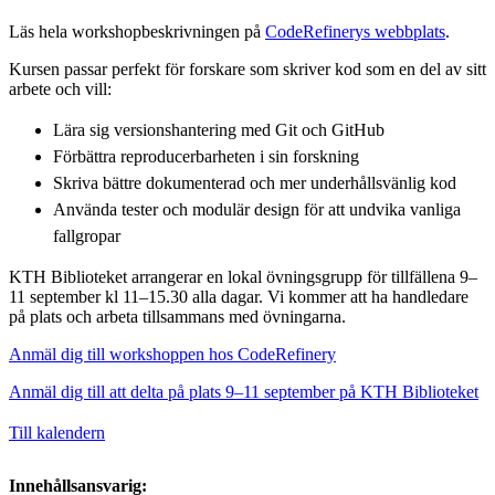
Läs hela workshopbeskrivningen på
CodeRefinerys webbplats
.
Kursen passar perfekt för forskare som skriver kod som en del av sitt
arbete och vill:
Lära sig versionshantering med Git och GitHub
Förbättra reproducerbarheten i sin forskning
Skriva bättre dokumenterad och mer underhållsvänlig kod
Använda tester och modulär design för att undvika vanliga
fallgropar
KTH Biblioteket arrangerar en lokal övningsgrupp för tillfällena 9–
11 september kl 11–15.30 alla dagar. Vi kommer att ha handledare
på plats och arbeta tillsammans med övningarna.
Anmäl dig till workshoppen hos CodeRefinery
Anmäl dig till att delta på plats 9–11 september på KTH Biblioteket
Till kalendern
Innehållsansvarig: