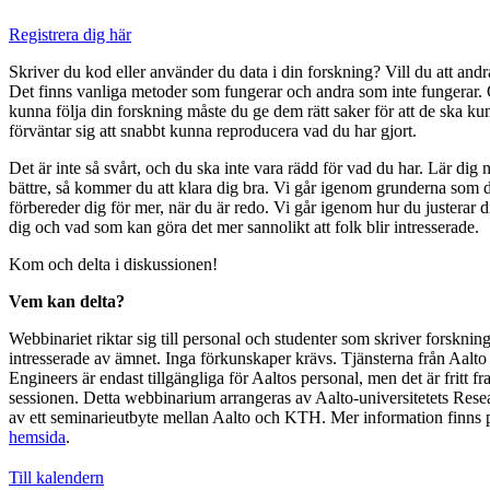
Registrera dig här
Skriver du kod eller använder du data i din forskning? Vill du att andr
Det finns vanliga metoder som fungerar och andra som inte fungerar. 
kunna följa din forskning måste du ge dem rätt saker för att de ska kun
förväntar sig att snabbt kunna reproducera vad du har gjort.
Det är inte så svårt, och du ska inte vara rädd för vad du har. Lär dig nå
bättre, så kommer du att klara dig bra. Vi går igenom grunderna som 
förbereder dig för mer, när du är redo. Vi går igenom hur du justerar d
dig och vad som kan göra det mer sannolikt att folk blir intresserade.
Kom och delta i diskussionen!
Vem kan delta?
Webbinariet riktar sig till personal och studenter som skriver forsknin
intresserade av ämnet. Inga förkunskaper krävs. Tjänsterna från Aalt
Engineers är endast tillgängliga för Aaltos personal, men det är fritt fram
sessionen. Detta webbinarium arrangeras av Aalto-universitetets Rese
av ett seminarieutbyte mellan Aalto och KTH. Mer information finns
hemsida
.
Till kalendern