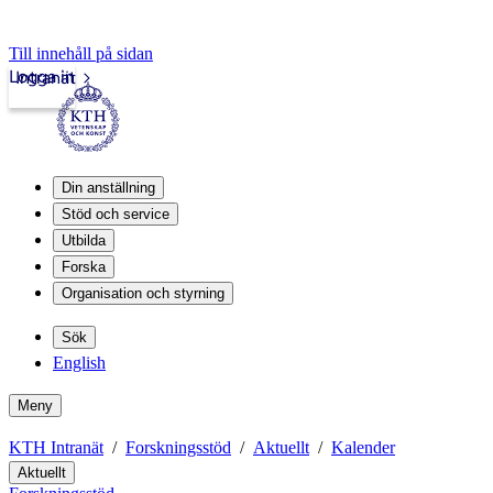
Till innehåll på sidan
Logga in
Intranät
Din anställning
Stöd och service
Utbilda
Forska
Organisation och styrning
Sök
English
Meny
KTH Intranät
Forskningsstöd
Aktuellt
Kalender
Aktuellt