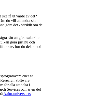
a ska få ut värde av det?
Om du vill att andra ska
na göra det - särskilt om de
gra sätt att göra saker lite
du kan göra just nu och
itt arbete, hur du delar med
gsprogramvara eller är
o Research Software
 för alla att delta i
arch Services och är en del
 på
Aalto-universitets