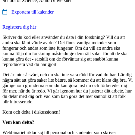
School of Science, Aalto Universitet
Exportera till kalender
Registrera dig här
Skriver du kod eller använder du data i din forskning? Vill du att
andra ska få ut värde av det? Det finns vanliga metoder som
fungerar och andra som inte fungerar. Om du vill att andra ska
kunna följa din forskning måste du ge dem rätt saker för att de ska
kunna göra det - särskilt om de förväntar sig att snabbt kunna
reproducera vad du har gjort.
Det är inte så svårt, och du ska inte vara rädd för vad du har. Lär dig
några sätt att göra saker lite bättre, så kommer du att klara dig bra. Vi
går igenom grunderna som du kan göra just nu och förbereder dig
för mer, när du är redo. Vi går igenom hur du justerar ditt arbete, hur
du delar med dig och vad som kan göra det mer sannolikt att folk
blir intresserade.
Kom och delta i diskussionen!
Vem kan delta?
Webbinariet riktar sig till personal och studenter som skriver