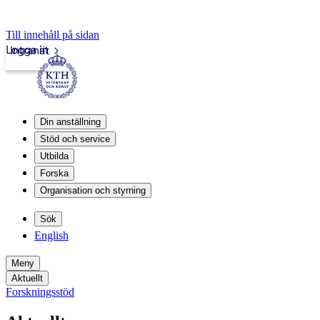
Till innehåll på sidan
Logga in
Intranät
Din anställning
Stöd och service
Utbilda
Forska
Organisation och styrning
Sök
English
Meny
Aktuellt
Forskningsstöd