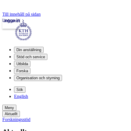
Till innehåll på sidan
Logga in
Intranät
Din anställning
Stöd och service
Utbilda
Forska
Organisation och styrning
Sök
English
Meny
Aktuellt
Forskningsstöd