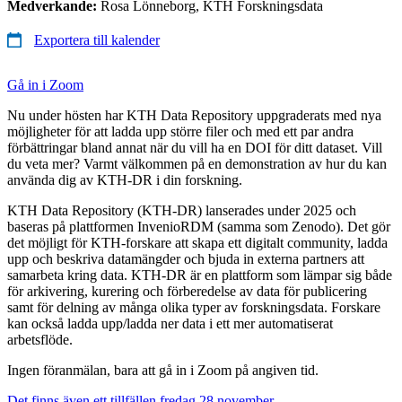
Medverkande:
Rosa Lönneborg, KTH Forskningsdata
Exportera till kalender
Gå in i Zoom
Nu under hösten har KTH Data Repository uppgraderats med nya
möjligheter för att ladda upp större filer och med ett par andra
förbättringar bland annat när du vill ha en DOI för ditt dataset. Vill
du veta mer? Varmt välkommen på en demonstration av hur du kan
använda dig av KTH-DR i din forskning.
KTH Data Repository (KTH-DR) lanserades under 2025 och
baseras på plattformen InvenioRDM (samma som Zenodo). Det gör
det möjligt för KTH-forskare att skapa ett digitalt community, ladda
upp och beskriva datamängder och bjuda in externa partners att
samarbeta kring data. KTH-DR är en plattform som lämpar sig både
för arkivering, kurering och förberedelse av data för publicering
samt för delning av många olika typer av forskningsdata. Forskare
kan också ladda upp/ladda ner data i ett mer automatiserat
arbetsflöde.
Ingen föranmälan, bara att gå in i Zoom på angiven tid.
Det finns även ett tillfällen fredag 28 november