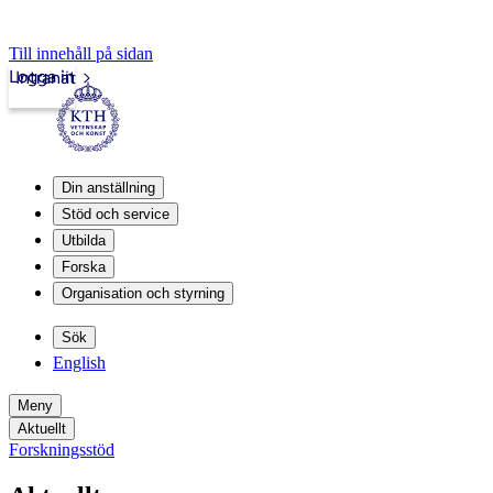
Till innehåll på sidan
Logga in
Intranät
Din anställning
Stöd och service
Utbilda
Forska
Organisation och styrning
Sök
English
Meny
Aktuellt
Forskningsstöd