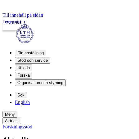
Till innehåll på sidan
Logga in
Intranät
Din anställning
Stöd och service
Utbilda
Forska
Organisation och styrning
Sök
English
Meny
Aktuellt
Forskningsstöd