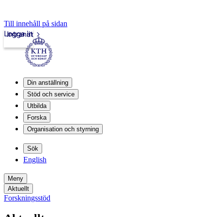
Till innehåll på sidan
Logga in
Intranät
Din anställning
Stöd och service
Utbilda
Forska
Organisation och styrning
Sök
English
Meny
Aktuellt
Forskningsstöd