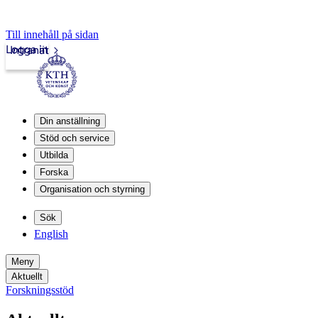
Till innehåll på sidan
Logga in
Intranät
Din anställning
Stöd och service
Utbilda
Forska
Organisation och styrning
Sök
English
Meny
Aktuellt
Forskningsstöd