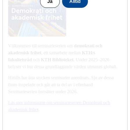
Ja
Alltid
Välkommen till seminarieserien om
demokrati och
akademisk frihet
, ett samarbete mellan
KTH:s
fakultetsråd
och
KTH Biblioteket
. Under 2025–2026
belyser vi hur dessa grundläggande värden utmanas globalt.
Hittills har åtta stycken seminarier anordnats. Sju av dessa
finns inspelade och går att ta del av i efterhand.
Seminarieserien fortsätter under 2026.
Läs mer information om seminarieserien Demokrati och
akademisk frihet
.