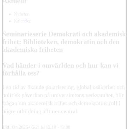
Aktuellt
Nyheter
Kalender
Seminarieserie Demokrati och akademisk
frihet: Biblioteken, demokratin och den
akademiska friheten
Vad händer i omvärlden och hur kan vi
förhålla oss?
I en tid av ökande polarisering, global osäkerhet och
politisk påverkan på universitetens verksamhet, blir
frågan om akademisk frihet och demokratins roll i
högre utbildning alltmer central.
Tid:
On 2025-05-21 kl 12.10 - 13.00