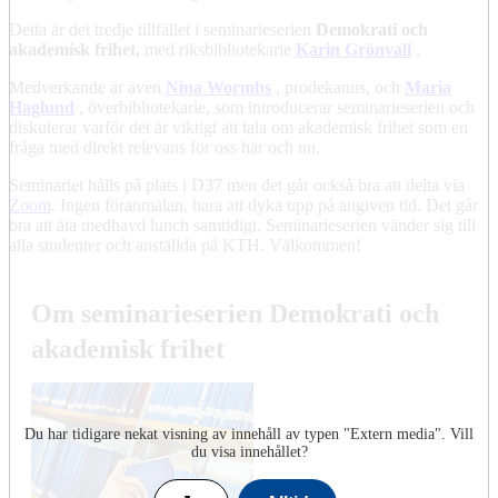
Detta är det tredje tillfället i seminarieserien
Demokrati och
akademisk frihet,
med riksbibliotekarie
Karin Grönvall
.
Medverkande är även
Nina Wormbs
, prodekanus, och
Maria
Haglund
, överbibliotekarie, som introducerar seminarieserien och
diskuterar varför det är viktigt att tala om akademisk frihet som en
fråga med direkt relevans för oss här och nu.
Seminariet hålls på plats i D37 men det går också bra att delta via
Zoom
. Ingen föranmälan, bara att dyka upp på angiven tid. Det går
bra att äta medhavd lunch samtidigt. Seminarieserien vänder sig till
alla studenter och anställda på KTH. Välkommen!
Om seminarieserien Demokrati och
akademisk frihet
Du har tidigare nekat visning av innehåll av typen "
Extern media
". Vill
du visa innehållet?