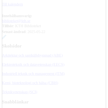
Till kalendern
Innehållsansvarig:
biblioteket@kth.se
Tillhör
: KTH Biblioteket
Senast ändrad
:
2025-05-22
Skolsidor
Arkitektur och samhällsbyggnad (ABE)
Elektroteknik och datavetenskap (EECS)
Industriell teknik och management (ITM)
Kemi, bioteknologi och hälsa (CBH)
Teknikvetenskap (SCI)
Snabblänkar