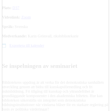
Plats:
D37
Videolänk:
Zoom
Språk:
Svenska
Medverkande:
Karin Grönvall, riksbibliotekarie
Exportera till kalender
Se inspelningen av seminariet
Bibliotekens uppdrag är att verka för det demokratiska samhällets
utveckling genom att bidra till kunskapsförmedling och fri
åsiktsbildning. Fri tillgång till kunskap och yttrandefrihet är
grundläggande komponenter i den akademiska friheten. Hur kan
biblioteken säkerställa sin integritet som demokratiska
bildningsinstitutioner när vindarna blåser för en starkare reglering på
basis av politiska värderingar?