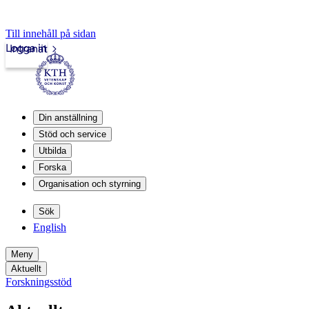
Till innehåll på sidan
Logga in
Intranät
Din anställning
Stöd och service
Utbilda
Forska
Organisation och styrning
Sök
English
Meny
Aktuellt
Forskningsstöd