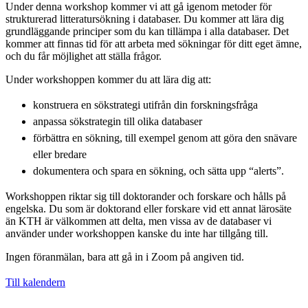
Under denna workshop kommer vi att gå igenom metoder för
strukturerad litteratursökning i databaser. Du kommer att lära dig
grundläggande principer som du kan tillämpa i alla databaser. Det
kommer att finnas tid för att arbeta med sökningar för ditt eget ämne,
och du får möjlighet att ställa frågor.
Under workshoppen kommer du att lära dig att:
konstruera en sökstrategi utifrån din forskningsfråga
anpassa sökstrategin till olika databaser
förbättra en sökning, till exempel genom att göra den snävare
eller bredare
dokumentera och spara en sökning, och sätta upp “alerts”.
Workshoppen riktar sig till doktorander och forskare och hålls på
engelska. Du som är doktorand eller forskare vid ett annat lärosäte
än KTH är välkommen att delta, men vissa av de databaser vi
använder under workshoppen kanske du inte har tillgång till.
Ingen föranmälan, bara att gå in i Zoom på angiven tid.
Till kalendern