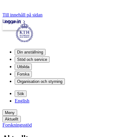
Till innehåll på sidan
Logga in
Intranät
Din anställning
Stöd och service
Utbilda
Forska
Organisation och styrning
Sök
English
Meny
Aktuellt
Forskningsstöd