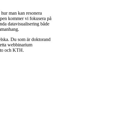
h hur man kan resonera
oppen kommer vi fokusera på
ända datavisualisering både
ammanhang.
gelska. Du som är doktorand
Detta webbinarium
alto och KTH.