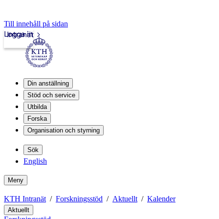
Till innehåll på sidan
Logga in
Intranät
Din anställning
Stöd och service
Utbilda
Forska
Organisation och styrning
Sök
English
Meny
KTH Intranät
Forskningsstöd
Aktuellt
Kalender
Aktuellt