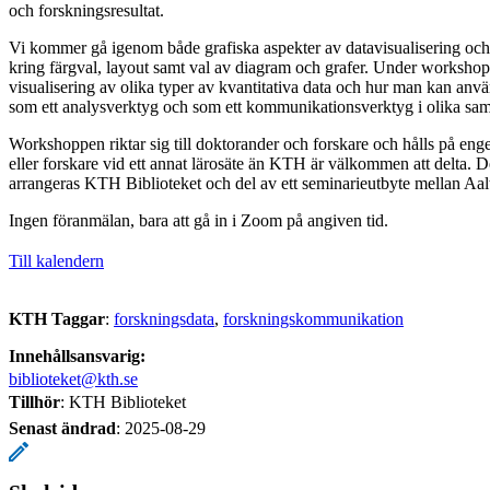
och forskningsresultat.
Vi kommer gå igenom både grafiska aspekter av datavisualisering oc
kring färgval, layout samt val av diagram och grafer. Under worksh
visualisering av olika typer av kvantitativa data och hur man kan anv
som ett analysverktyg och som ett kommunikationsverktyg i olika s
Workshoppen riktar sig till doktorander och forskare och hålls på en
eller forskare vid ett annat lärosäte än KTH är välkommen att delta. 
arrangeras KTH Biblioteket och del av ett seminarieutbyte mellan A
Ingen föranmälan, bara att gå in i Zoom på angiven tid.
Till kalendern
KTH Taggar
:
forskningsdata
forskningskommunikation
Innehållsansvarig:
biblioteket@kth.se
Tillhör
: KTH Biblioteket
Senast ändrad
:
2025-08-29