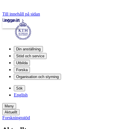
Till innehåll på sidan
Logga in
Intranät
Din anställning
Stöd och service
Utbilda
Forska
Organisation och styrning
Sök
English
Meny
Aktuellt
Forskningsstöd