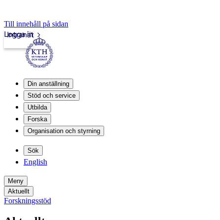
Till innehåll på sidan
Logga in
Intranät
Din anställning
Stöd och service
Utbilda
Forska
Organisation och styrning
Sök
English
Meny
Aktuellt
Forskningsstöd