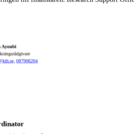
 Ayoubi
rskningsrådgivare
@kth.se
,
08790
8204
rdinator