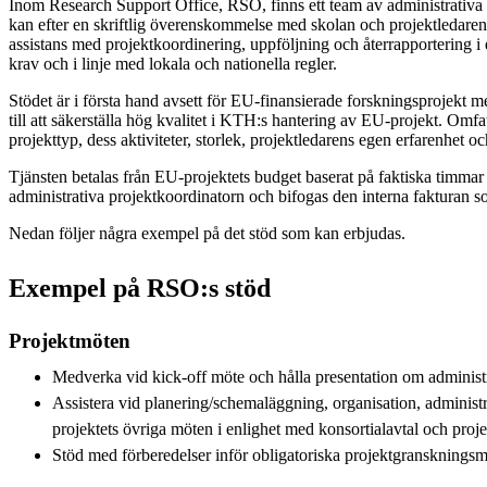
Inom Research Support Office, RSO, finns ett team av administrativa 
kan efter en skriftlig överenskommelse med skolan och projektledaren
assistans med projektkoordinering, uppföljning och återrapportering i
krav och i linje med lokala och nationella regler.
Stödet är i första hand avsett för EU-finansierade forskningsprojekt me
till att säkerställa hög kvalitet i KTH:s hantering av EU-projekt. Omfa
projekttyp, dess aktiviteter, storlek, projektledarens egen erfarenhet o
Tjänsten betalas från EU-projektets budget baserat på faktiska timma
administrativa projektkoordinatorn och bifogas den interna fakturan so
Nedan följer några exempel på det stöd som kan erbjudas.
Exempel på RSO:s stöd
Projektmöten
Medverka vid kick-off möte och hålla presentation om administr
Assistera vid planering/schemaläggning, organisation, adminis
projektets övriga möten i enlighet med konsortialavtal och proj
Stöd med förberedelser inför obligatoriska projektgransknings