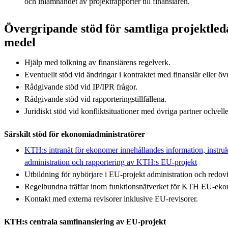
och inlämnandet av projektrapporter till finansiären.
Övergripande stöd för samtliga projektle
medel
Hjälp med tolkning av finansiärens regelverk.
Eventuellt stöd vid ändringar i kontraktet med finansiär eller övr
Rådgivande stöd vid IP/IPR frågor.
Rådgivande stöd vid rapporteringstillfällena.
Juridiskt stöd vid konfliktsituationer med övriga partner och/ell
Särskilt stöd för ekonomiadministratörer
KTH:s intranät för ekonomer innehållandes information, instruk
administration och rapportering av KTH:s EU-projekt
Utbildning för nybörjare i EU-projekt administration och redov
Regelbundna träffar inom funktionsnätverket för KTH EU-eko
Kontakt med externa revisorer inklusive EU-revisorer.
KTH:s centrala samfinansiering av EU-projekt