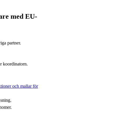
dare med EU-
iga partner.
er koordinatorn.
tioner och mallar för
isning.
nomer.