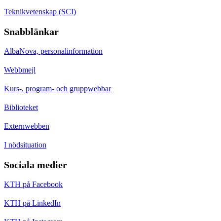
Teknikvetenskap (SCI)
Snabblänkar
AlbaNova, personalinformation
Webbmejl
Kurs-, program- och gruppwebbar
Biblioteket
Externwebben
I nödsituation
Sociala medier
KTH på Facebook
KTH på LinkedIn