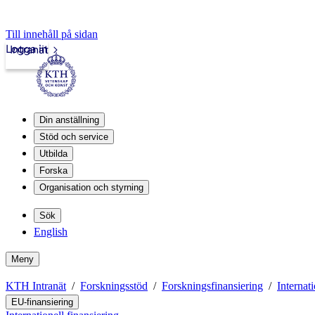
Till innehåll på sidan
Logga in
Intranät
Din anställning
Stöd och service
Utbilda
Forska
Organisation och styrning
Sök
English
Meny
KTH Intranät
Forskningsstöd
Forskningsfinansiering
Internati
EU-finansiering