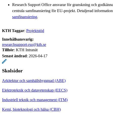
Research Support Office ansvarar för granskning och godkän
centrala samfinansiering för EU-projekt. Detaljerad information
samfinansiering
.
KTH Taggar
:
Projektstöd
Innehållsansvarig:
researchsupport-rso@kth.se
Tillhör
: KTH Intranät
Senast ändrad
:
2026-04-17
Skolsidor
Arkitektur och samhällsbyggnad (ABE)
Elektroteknik och datavetenskap (EECS)
Industriell teknik och management (ITM)
Kemi, bioteknologi och hälsa (CBH)