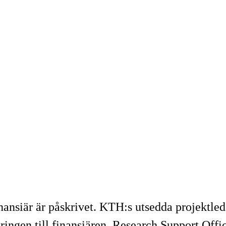
finansiär är påskrivet. KTH:s utsedda projektl
ingen till finansiären. Research Support Offic