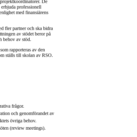
projektkoordinatorer. De
 erbjuda professionell
 enlighet med finansiärens
d fler partner och ska bidra
ttningen av stödet beror på
ch behov av stöd.
r som rapporteras av den
m ställs till skolan av RSO.
ativa frågor.
tration och genomförandet av
ektets övriga behov.
möten (review meetings).