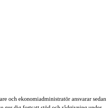
edare och ekonomiadministratör ansvarar sedan
e ger dig fortsatt stöd och rådgivning under