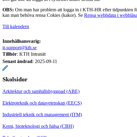
OBS:
Om man har problem att logga in i KTH-HR efter tidpunkten fö
kan man behöva rensa Cokies (kakor). Se
Rensa webbdata i webbläs
Till kalendern
Innehållsansvarig:
it-support@kth.se
Tillhör
: KTH Intranät
Senast ändrad
:
2025-09-11
Skolsidor
Arkitektur och samhällsbyggnad (ABE)
Elektroteknik och datavetenskap (EECS)
Industriell teknik och management (ITM)
Kemi, bioteknologi och hälsa (CBH)