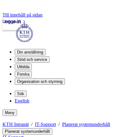
Till innehåll på sidan
Logga in
Intranät
Din anställning
Stöd och service
Utbilda
Forska
Organisation och styrning
Sök
English
Meny
KTH Intranät
IT-Support
Planerat systemunderhåll
Planerat systemunderhåll