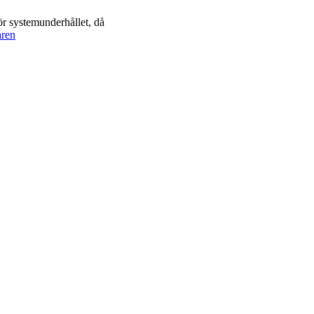
r systemunderhållet, då
aren