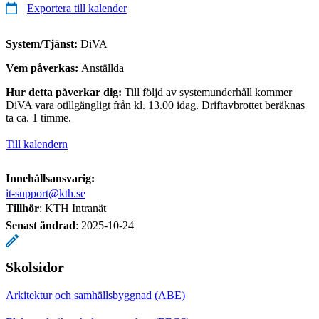
Exportera till kalender
System/Tjänst:
DiVA
Vem påverkas:
Anställda
Hur detta påverkar dig:
Till följd av systemunderhåll kommer
DiVA vara otillgängligt från kl. 13.00 idag. Driftavbrottet beräknas
ta ca. 1 timme.
Till kalendern
Innehållsansvarig:
it-support@kth.se
Tillhör
: KTH Intranät
Senast ändrad
:
2025-10-24
Skolsidor
Arkitektur och samhällsbyggnad (ABE)