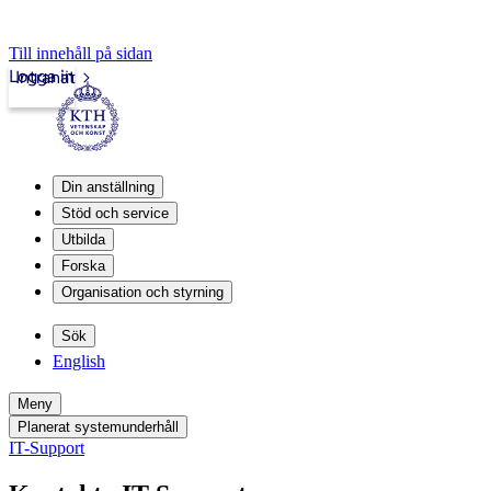
Till innehåll på sidan
Logga in
Intranät
Din anställning
Stöd och service
Utbilda
Forska
Organisation och styrning
Sök
English
Meny
Planerat systemunderhåll
IT-Support