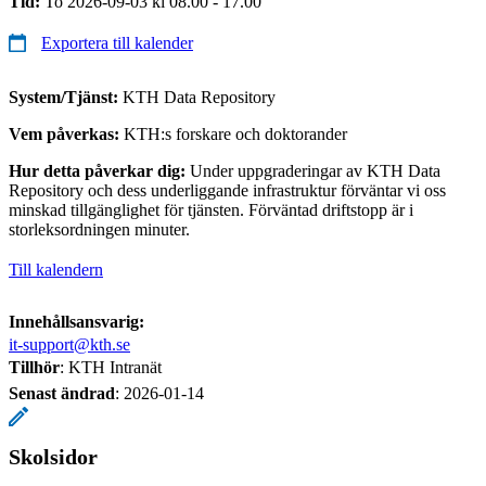
Tid:
To 2026-09-03 kl 08.00 - 17.00
Exportera till kalender
System/Tjänst:
KTH Data Repository
Vem påverkas:
KTH:s forskare och doktorander
Hur detta påverkar dig:
Under uppgraderingar av KTH Data
Repository och dess underliggande infrastruktur förväntar vi oss
minskad tillgänglighet för tjänsten. Förväntad driftstopp är i
storleksordningen minuter.
Till kalendern
Innehållsansvarig:
it-support@kth.se
Tillhör
: KTH Intranät
Senast ändrad
:
2026-01-14
Skolsidor