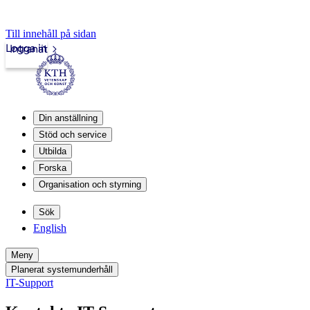
Till innehåll på sidan
Logga in
Intranät
Din anställning
Stöd och service
Utbilda
Forska
Organisation och styrning
Sök
English
Meny
Planerat systemunderhåll
IT-Support