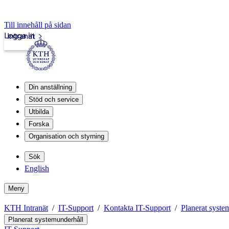
Till innehåll på sidan
Logga in
Intranät
Din anställning
Stöd och service
Utbilda
Forska
Organisation och styrning
Sök
English
Meny
KTH Intranät
IT-Support
Kontakta IT-Support
Planerat syste
Planerat systemunderhåll