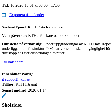
Tid:
To 2026-10-01 kl 08.00 - 17.00
Exportera till kalender
System/Tjänst:
KTH Data Repository
Vem påverkas:
KTH:s forskare och doktorander
Hur detta påverkar dig:
Under uppgraderingar av KTH Data Reposi
underliggande infrastruktur förväntar vi oss minskad tillgänglighet för
driftstopp är i storleksordningen minuter.
Till kalendern
Innehållsansvarig:
it-support@kth.se
Tillhör
: KTH Intranät
Senast ändrad
:
2026-01-14
Skolsidor