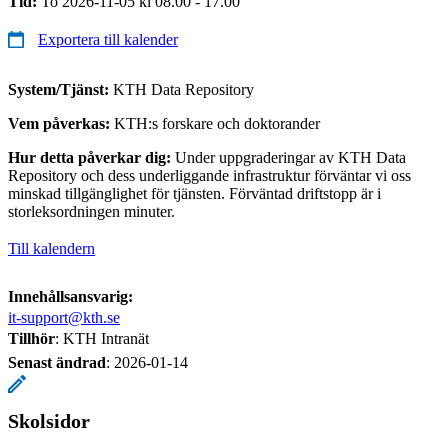
Tid:
To 2026-11-05 kl 08.00 - 17.00
Exportera till kalender
System/Tjänst:
KTH Data Repository
Vem påverkas:
KTH:s forskare och doktorander
Hur detta påverkar dig:
Under uppgraderingar av KTH Data
Repository och dess underliggande infrastruktur förväntar vi oss
minskad tillgänglighet för tjänsten. Förväntad driftstopp är i
storleksordningen minuter.
Till kalendern
Innehållsansvarig:
it-support@kth.se
Tillhör
: KTH Intranät
Senast ändrad
:
2026-01-14
Skolsidor