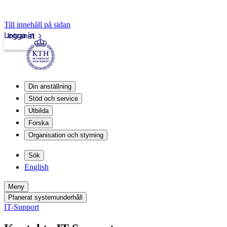
Till innehåll på sidan
Logga in
Intranät
Din anställning
Stöd och service
Utbilda
Forska
Organisation och styrning
Sök
English
Meny
Planerat systemunderhåll
IT-Support