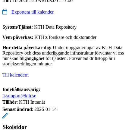
Tid:
To 2026-12-03 kl 08.00 - 17.00
Exportera till kalender
System/Tjänst:
KTH Data Repository
Vem påverkas:
KTH:s forskare och doktorander
Hur detta påverkar dig:
Under uppgraderingar av KTH Data
Repository och dess underliggande infrastruktur förväntar vi oss
minskad tillgänglighet för tjänsten. Förväntad driftstopp är i
storleksordningen minuter.
Till kalendern
Innehållsansvarig:
it-support@kth.se
Tillhör
: KTH Intranät
Senast ändrad
:
2026-01-14
Skolsidor