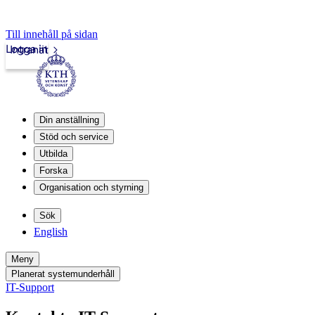
Till innehåll på sidan
Logga in
Intranät
Din anställning
Stöd och service
Utbilda
Forska
Organisation och styrning
Sök
English
Meny
Planerat systemunderhåll
IT-Support