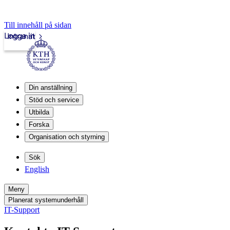
Till innehåll på sidan
Logga in
Intranät
Din anställning
Stöd och service
Utbilda
Forska
Organisation och styrning
Sök
English
Meny
Planerat systemunderhåll
IT-Support