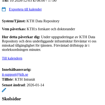
Tid:
To 2026-12-03 kl 08.00 - 17.00
Exportera till kalender
System/Tjänst:
KTH Data Repository
Vem påverkas:
KTH:s forskare och doktorander
Hur detta påverkar dig:
Under uppgraderingar av KTH Data
Repository och dess underliggande infrastruktur förväntar vi oss
minskad tillgänglighet för tjänsten. Förväntad driftstopp är i
storleksordningen minuter.
Till kalendern
Innehållsansvarig:
it-support@kth.se
Tillhör
: KTH Intranät
Senast ändrad
:
2026-01-14
Skolsidor