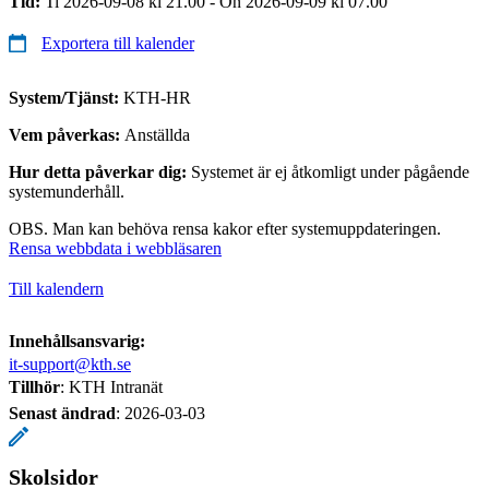
Tid:
Ti 2026-09-08 kl 21.00 - On 2026-09-09 kl 07.00
Exportera till kalender
System/Tjänst:
KTH-HR
Vem påverkas:
Anställda
Hur detta påverkar dig:
Systemet är ej åtkomligt under pågående
systemunderhåll.
OBS. Man kan behöva rensa kakor efter systemuppdateringen.
Rensa webbdata i webbläsaren
Till kalendern
Innehållsansvarig:
it-support@kth.se
Tillhör
: KTH Intranät
Senast ändrad
:
2026-03-03
Skolsidor