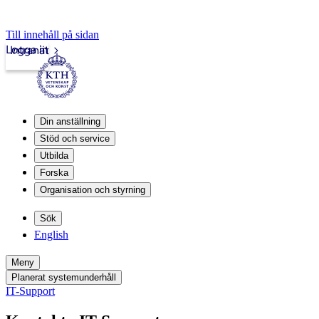
Till innehåll på sidan
Logga in
Intranät
Din anställning
Stöd och service
Utbilda
Forska
Organisation och styrning
Sök
English
Meny
Planerat systemunderhåll
IT-Support