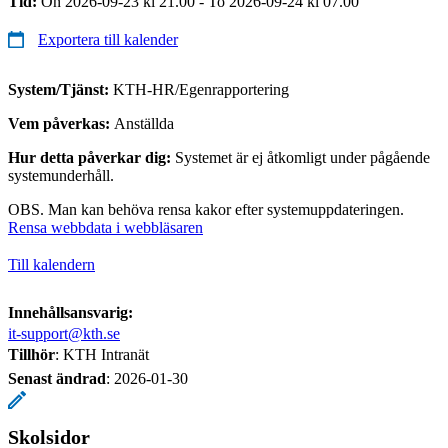
Tid:
On 2026-09-23 kl 21.00 - To 2026-09-24 kl 07.00
Exportera till kalender
System/Tjänst:
KTH-HR/Egenrapportering
Vem påverkas:
Anställda
Hur detta påverkar dig:
Systemet är ej åtkomligt under pågående
systemunderhåll.
OBS. Man kan behöva rensa kakor efter systemuppdateringen.
Rensa webbdata i webbläsaren
Till kalendern
Innehållsansvarig:
it-support@kth.se
Tillhör
: KTH Intranät
Senast ändrad
:
2026-01-30
Skolsidor