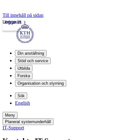
Till innehåll på sidan
Logga in
Intranät
Din anställning
Stöd och service
Utbilda
Forska
Organisation och styrning
Sök
English
Meny
Planerat systemunderhåll
IT-Support