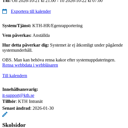
Tid:
On 2026-10-21 kl 21.00 - To 2026-10-22 kl 07.00
Exportera till kalender
System/Tjänst:
KTH-HR/Egenrapportering
Vem påverkas:
Anställda
Hur detta påverkar dig:
Systemet är ej åtkomligt under pågående
systemunderhåll.
OBS. Man kan behöva rensa kakor efter systemuppdateringen.
Rensa webbdata i webbläsaren
Till kalendern
Innehållsansvarig:
it-support@kth.se
Tillhör
: KTH Intranät
Senast ändrad
:
2026-01-30
Skolsidor