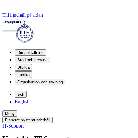
Till innehåll på sidan
Logga in
Intranät
Din anställning
Stöd och service
Utbilda
Forska
Organisation och styrning
Sök
English
Meny
Planerat systemunderhåll
IT-Support