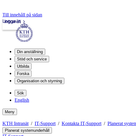
Till innehåll på sidan
Logga in
Intranät
Din anställning
Stöd och service
Utbilda
Forska
Organisation och styrning
Sök
English
Meny
KTH Intranät
IT-Support
Kontakta IT-Support
Planerat syste
Planerat systemunderhåll